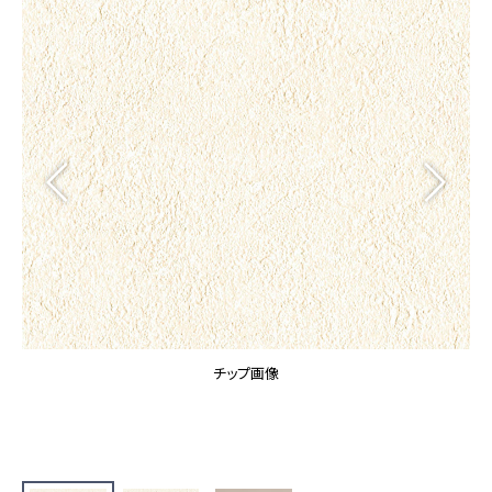
カーテン
カタログ一覧 トップ
床材
施工事例
壁紙
カーテン
ブランド・コレクション
施工事例 トップ
床材
Lilycolor Coordinate 着せ替えシミュレーション
リリカラノート
医療・福祉施設
ホテル・オフィス・店舗
サステナブル商品
モデルハウス
ノンワックス床タイル
ショールーム
新築戸建・マンション
壁紙機能性ガイド
ショールーム トップ
#リリカラのある暮らし
お客様サポート
東京ショールーム
大阪ショールーム
お客様サポート トップ
福岡ショールーム
チップ画像
よくあるご質問
資料ダウンロード
横浜ショールーム
画像ダウンロード
広島ショールーム
動画一覧
仙台ショールーム
非住宅案件に関するお問い合わせ
お手入れ便利帳
札幌ショールーム