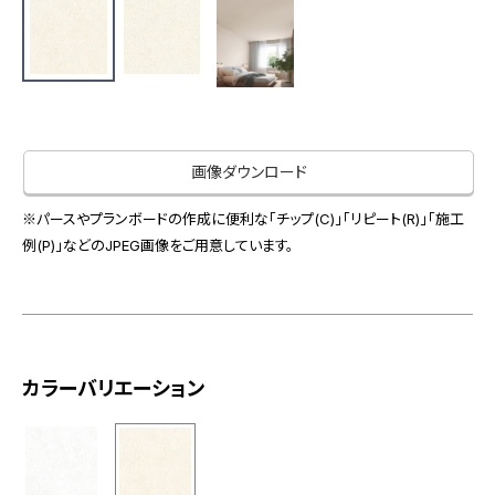
お役立ち資料
お問い合わせ（一般のお客様）
事業紹介
サンプル・カタログ請求／お問い合わせ（ビジネスのお客様）
インテリア事業
会社情報
スペースソリューション事業
オフィスソリューション事業
会社情報
画像ダウンロード
ファシリティソリューション事業
IR情報
不動産投資開発事業
※パースやプランボードの作成に便利な「チップ(C)」「リピート(R)」「施工
採用情報
例(P)」などのJPEG画像をご用意しています。
お知らせ
プライバシーポリシー
サイトマップ
関連団体リンク集
カラーバリエーション
EN
CN