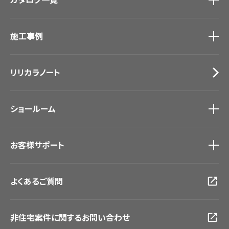
カーテン
カタログ一覧
トップ
床材
施工事例
壁紙
ブランド・コレクション
カーテン
Lilycolor Coordinate 着せ替えシミュレーション
施工事例
トップ
床材
デジタル・デコ インクジェットプリント
リリカラノート
医療・福祉施設
サステナブル商品
ホテル・オフィス・店舗
ノンワックス床タイル
モデルハウス
壁紙機能性ガイド
ショールーム
新築戸建・マンション
#リリカラのある暮らし
ショールーム
トップ
お客様サポート
東京ショールーム
大阪ショールーム
お客様サポート
トップ
福岡ショールーム
よくあるご質問
資料ダウンロード
横浜ショールーム
画像ダウンロード
広島ショールーム
動画一覧
仙台ショールーム
非住宅案件に関するお問い合わせ
お手入れ便利帳
札幌ショールーム