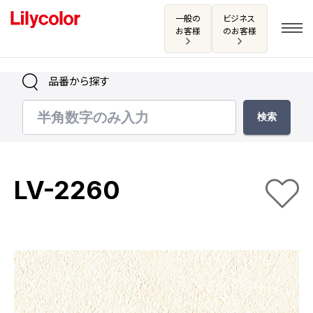
一般の
ビジネス
お客様
のお客様
品番から探す
ログイン・新規会員登録
サンプル・カタログ請求／お問い合わせ
LV-2260
お気に入り
商品を探す
商品を探す トップ
カタログ一覧
壁紙