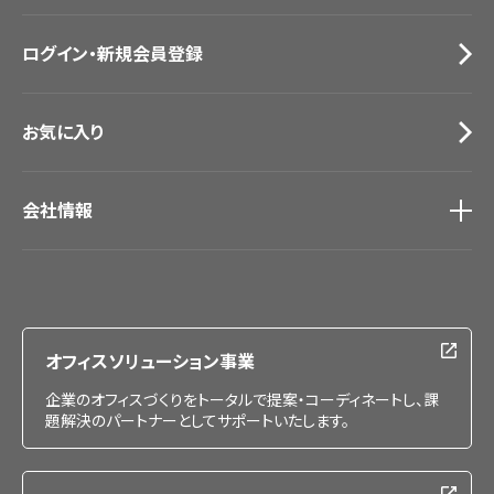
お役立ち資料
お問い合わせ（一般のお客様）
ログイン・新規会員登録
サンプル・カタログ請求／お問い合わせ（ビジネスのお客様）
お気に入り
会社情報
会社情報
IR情報
採用情報
オフィスソリューション事業
企業のオフィスづくりをトータルで提案・コーディネートし、課
題解決のパートナーとしてサポートいたします。