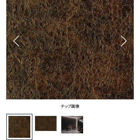
カーテン
カタログ一覧 トップ
床材
施工事例
壁紙
カーテン
ブランド・コレクション
施工事例 トップ
床材
Lilycolor Coordinate 着せ替えシミュレーション
リリカラノート
医療・福祉施設
ホテル・オフィス・店舗
サステナブル商品
モデルハウス
ノンワックス床タイル
ショールーム
新築戸建・マンション
壁紙機能性ガイド
ショールーム トップ
#リリカラのある暮らし
お客様サポート
東京ショールーム
大阪ショールーム
お客様サポート トップ
福岡ショールーム
チップ画像
よくあるご質問
資料ダウンロード
横浜ショールーム
画像ダウンロード
広島ショールーム
動画一覧
仙台ショールーム
非住宅案件に関するお問い合わせ
お手入れ便利帳
札幌ショールーム