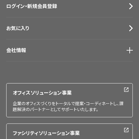
ログイン・新規会員登録
サンプル・カタログ請求／お問い合わせ（ビジネスのお客様）
お気に入り
会社情報
会社情報
IR情報
採用情報
オフィスソリューション事業
企業のオフィスづくりをトータルで提案・コーディネートし、課
題解決のパートナーとしてサポートいたします。
ファシリティソリューション事業