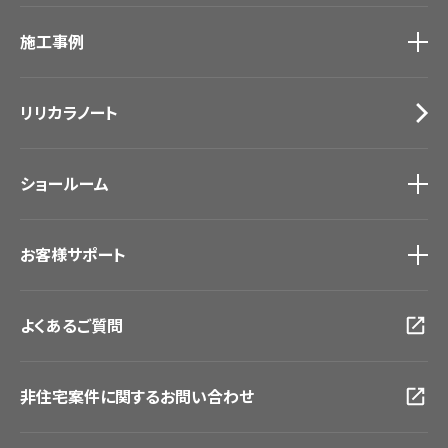
カタログ一覧
トップ
床材
施工事例
壁紙
ブランド・コレクション
カーテン
Lilycolor Coordinate 着せ替えシミュレーション
施工事例
トップ
床材
デジタル・デコ インクジェットプリント
リリカラノート
医療・福祉施設
サステナブル商品
ホテル・オフィス・店舗
ノンワックス床タイル
モデルハウス
壁紙機能性ガイド
ショールーム
新築戸建・マンション
#リリカラのある暮らし
ショールーム
トップ
お客様サポート
東京ショールーム
大阪ショールーム
お客様サポート
トップ
福岡ショールーム
よくあるご質問
資料ダウンロード
横浜ショールーム
画像ダウンロード
広島ショールーム
動画一覧
仙台ショールーム
非住宅案件に関するお問い合わせ
お手入れ便利帳
札幌ショールーム
お役立ち資料
お問い合わせ（一般のお客様）