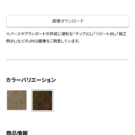
お役立ち資料
お問い合わせ（一般のお客様）
事業紹介
サンプル・カタログ請求／お問い合わせ（ビジネスのお客様）
画像ダウンロード
インテリア事業
会社情報
スペースソリューション事業
※パースやプランボードの作成に便利な「チップ(C)」「リピート(R)」「施工
オフィスソリューション事業
例(P)」などのJPEG画像をご用意しています。
会社情報
ファシリティソリューション事業
IR情報
不動産投資開発事業
採用情報
カラーバリエーション
お知らせ
プライバシーポリシー
サイトマップ
関連団体リンク集
EN
CN
商品情報