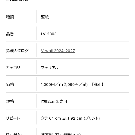
種類
壁紙
品番
LV-2303
掲載カタログ
V-wall 2024-2027
カテゴリ
マテリアル
価格
1,000円／ｍ(1,090円／㎡) 【税別】
規格
巾92cm切売可
リピート
タテ 64 cm ヨコ 92 cm (プリント)
防火性能
準不燃 （防火種別:2-3）