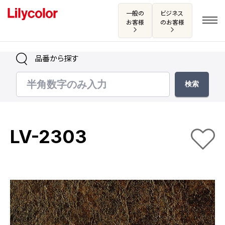
一般の
ビジネス
お客様
のお客様
品番から探す
ログイン・新規会員登録
サンプル・カタログ請求／お問い合わせ
LV-2303
お気に入り
商品を探す
商品を探す トップ
カタログ一覧
壁紙