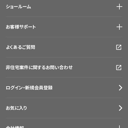
壁紙機能性ガイド
ショールーム
新築戸建・マンション
#リリカラのある暮らし
ショールーム
トップ
お客様サポート
東京ショールーム
大阪ショールーム
お客様サポート
トップ
福岡ショールーム
よくあるご質問
資料ダウンロード
横浜ショールーム
画像ダウンロード
広島ショールーム
動画一覧
仙台ショールーム
非住宅案件に関するお問い合わせ
お手入れ便利帳
札幌ショールーム
お役立ち資料
お問い合わせ（一般のお客様）
ログイン・新規会員登録
サンプル・カタログ請求／お問い合わせ（ビジネスのお客様）
お気に入り