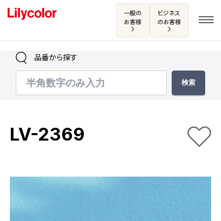
一般の
ビジネス
お客様
のお客様
品番から探す
ログイン・新規会員登録
サンプル・カタログ請求／お問い合わせ
LV-2369
お気に入り
商品を探す
商品を探す トップ
カタログ一覧
壁紙