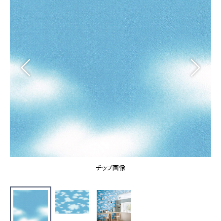
カーテン
カタログ一覧 トップ
床材
施工事例
壁紙
カーテン
ブランド・コレクション
施工事例 トップ
床材
Lilycolor Coordinate 着せ替えシミュレーション
リリカラノート
医療・福祉施設
ホテル・オフィス・店舗
サステナブル商品
モデルハウス
ノンワックス床タイル
ショールーム
新築戸建・マンション
壁紙機能性ガイド
ショールーム トップ
#リリカラのある暮らし
お客様サポート
東京ショールーム
大阪ショールーム
お客様サポート トップ
福岡ショールーム
チップ画像
よくあるご質問
資料ダウンロード
横浜ショールーム
画像ダウンロード
広島ショールーム
動画一覧
仙台ショールーム
非住宅案件に関するお問い合わせ
お手入れ便利帳
札幌ショールーム