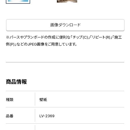
お役立ち資料
お問い合わせ（一般のお客様）
事業紹介
サンプル・カタログ請求／お問い合わせ（ビジネスのお客様）
インテリア事業
画像ダウンロード
会社情報
スペースソリューション事業
※パースやプランボードの作成に便利な「チップ(C)」「リピート(R)」「施工
オフィスソリューション事業
例(P)」などのJPEG画像をご用意しています。
会社情報
ファシリティソリューション事業
IR情報
不動産投資開発事業
採用情報
商品情報
お知らせ
プライバシーポリシー
サイトマップ
関連団体リンク集
種類
壁紙
品番
LV-2369
EN
CN