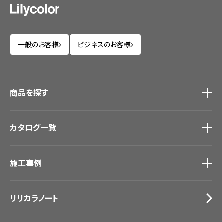
一般のお客様
ビジネスのお客様
商品を探す
商品を探す
トップ
カタログ一覧
壁紙
カーテン
カタログ一覧
トップ
床材
施工事例
壁紙
ブランド・コレクション
カーテン
Lilycolor Coordinate 着せ替えシミュレーション
施工事例
トップ
床材
デジタル・デコ インクジェットプリント
リリカラノート
医療・福祉施設
サステナブル商品
ホテル・オフィス・店舗
ノンワックス床タイル
モデルハウス