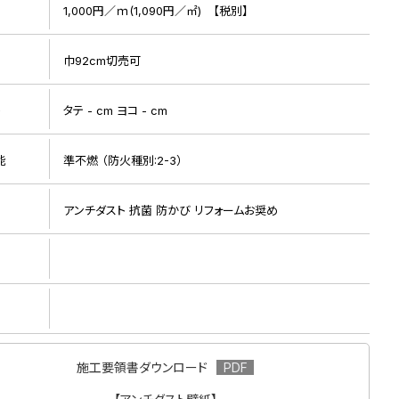
1,000円／ｍ(1,090円／㎡) 【税別】
巾92cm切売可
ト
タテ - cm ヨコ - cm
能
準不燃 （防火種別:2-3）
リピート画像
アンチダスト 抗菌 防かび リフォームお奨め
施工要領書ダウンロード