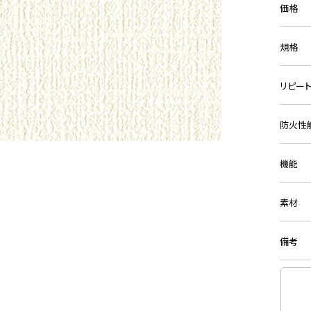
価格
規格
リピー
防火性
機能
素材
備考