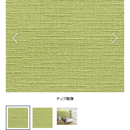
カーテン
カタログ一覧 トップ
床材
施工事例
壁紙
カーテン
ブランド・コレクション
施工事例 トップ
床材
Lilycolor Coordinate 着せ替えシミュレーション
リリカラノート
医療・福祉施設
ホテル・オフィス・店舗
サステナブル商品
モデルハウス
ノンワックス床タイル
ショールーム
新築戸建・マンション
壁紙機能性ガイド
ショールーム トップ
#リリカラのある暮らし
お客様サポート
東京ショールーム
大阪ショールーム
お客様サポート トップ
福岡ショールーム
チップ画像
よくあるご質問
資料ダウンロード
横浜ショールーム
画像ダウンロード
広島ショールーム
動画一覧
仙台ショールーム
非住宅案件に関するお問い合わせ
お手入れ便利帳
札幌ショールーム