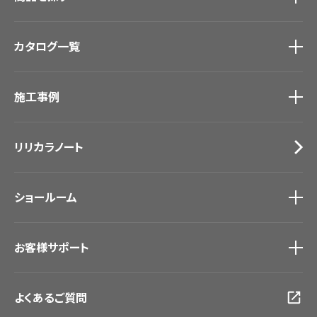
商品を探す
トップ
カタログ一覧
壁紙
カーテン
カタログ一覧
トップ
床材
施工事例
壁紙
ブランド・コレクション
カーテン
Lilycolor Coordinate 着せ替えシミュレーション
施工事例
トップ
床材
デジタル・デコ インクジェットプリント
リリカラノート
医療・福祉施設
サステナブル商品
ホテル・オフィス・店舗
ノンワックス床タイル
モデルハウス
壁紙機能性ガイド
ショールーム
新築戸建・マンション
#リリカラのある暮らし
ショールーム
トップ
お客様サポート
東京ショールーム
大阪ショールーム
お客様サポート
トップ
福岡ショールーム
よくあるご質問
資料ダウンロード
横浜ショールーム
画像ダウンロード
広島ショールーム