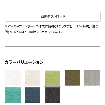
お役立ち資料
お問い合わせ（一般のお客様）
事業紹介
サンプル・カタログ請求／お問い合わせ（ビジネスのお客様）
画像ダウンロード
インテリア事業
会社情報
スペースソリューション事業
※パースやプランボードの作成に便利な「チップ(C)」「リピート(R)」「施工
オフィスソリューション事業
例(P)」などのJPEG画像をご用意しています。
会社情報
ファシリティソリューション事業
IR情報
不動産投資開発事業
採用情報
カラーバリエーション
お知らせ
プライバシーポリシー
サイトマップ
関連団体リンク集
EN
CN