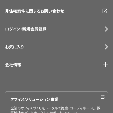
動画一覧
仙台ショールーム
非住宅案件に関するお問い合わせ
お手入れ便利帳
札幌ショールーム
お役立ち資料
お問い合わせ（一般のお客様）
ログイン・新規会員登録
サンプル・カタログ請求／お問い合わせ（ビジネスのお客様）
お気に入り
会社情報
会社情報
IR情報
採用情報
オフィスソリューション事業
企業のオフィスづくりをトータルで提案・コーディネートし、課
題解決のパートナーとしてサポートいたします。