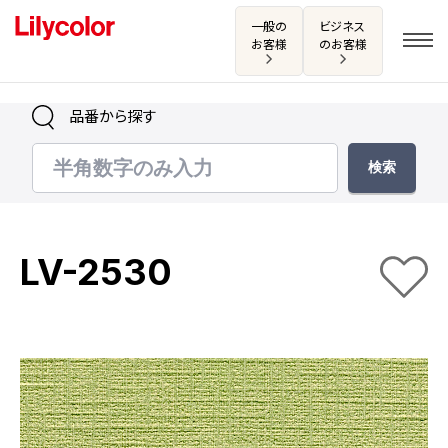
一般の
ビジネス
お客様
のお客様
品番から探す
ログイン・新規会員登録
サンプル・カタログ請求／お問い合わせ
LV-2530
お気に入り
商品を探す
商品を探す トップ
カタログ一覧
壁紙