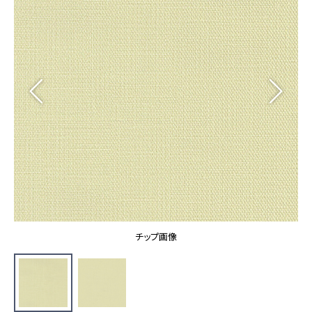
カーテン
カタログ一覧 トップ
床材
施工事例
壁紙
カーテン
ブランド・コレクション
施工事例 トップ
床材
Lilycolor Coordinate 着せ替えシミュレーション
リリカラノート
医療・福祉施設
ホテル・オフィス・店舗
サステナブル商品
モデルハウス
ノンワックス床タイル
ショールーム
新築戸建・マンション
壁紙機能性ガイド
ショールーム トップ
#リリカラのある暮らし
お客様サポート
東京ショールーム
大阪ショールーム
お客様サポート トップ
福岡ショールーム
チップ画像
よくあるご質問
資料ダウンロード
横浜ショールーム
画像ダウンロード
広島ショールーム
動画一覧
仙台ショールーム
非住宅案件に関するお問い合わせ
お手入れ便利帳
札幌ショールーム