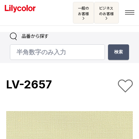
一般の
ビジネス
お客様
のお客様
品番から探す
ログイン・新規会員登録
サンプル・カタログ請求／お問い合わせ
LV-2657
お気に入り
商品を探す
商品を探す トップ
カタログ一覧
壁紙