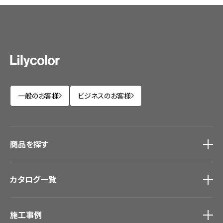
一般のお客様
ビジネスのお客様
商品を探す
商品を探す
トップ
カタログ一覧
壁紙
カーテン
カタログ一覧
トップ
床材
施工事例
壁紙
ブランド・コレクション