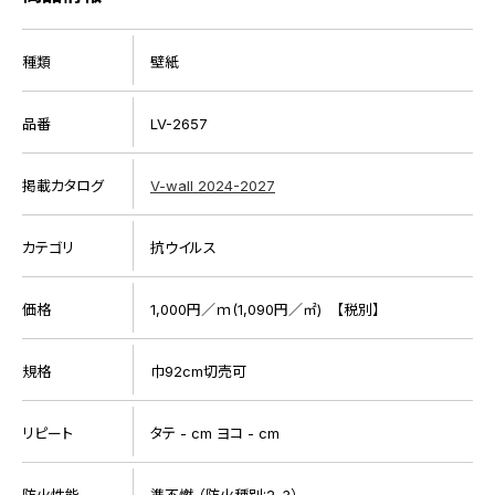
種類
壁紙
品番
LV-2657
掲載カタログ
V-wall 2024-2027
カテゴリ
抗ウイルス
価格
1,000円／ｍ(1,090円／㎡) 【税別】
規格
巾92cm切売可
リピート
タテ - cm ヨコ - cm
防火性能
準不燃 （防火種別:2-3）