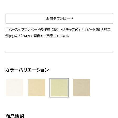
お役立ち資料
お問い合わせ（一般のお客様）
事業紹介
サンプル・カタログ請求／お問い合わせ（ビジネスのお客様）
画像ダウンロード
インテリア事業
会社情報
スペースソリューション事業
※パースやプランボードの作成に便利な「チップ(C)」「リピート(R)」「施工
オフィスソリューション事業
例(P)」などのJPEG画像をご用意しています。
会社情報
ファシリティソリューション事業
IR情報
不動産投資開発事業
採用情報
カラーバリエーション
お知らせ
プライバシーポリシー
サイトマップ
関連団体リンク集
EN
CN
商品情報