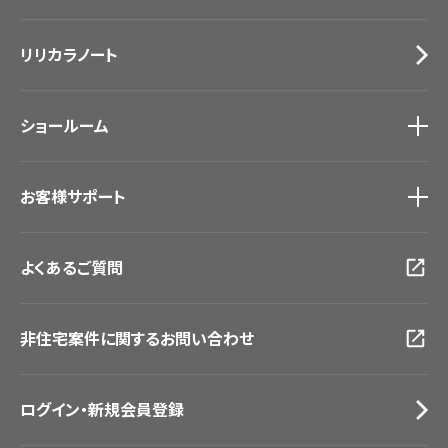
カーテン
Lilycolor Coordinate 着せ替えシミュレーション
施工事例
トップ
床材
デジタル・デコ インクジェットプリント
リリカラノート
医療・福祉施設
サステナブル商品
ホテル・オフィス・店舗
ノンワックス床タイル
モデルハウス
壁紙機能性ガイド
ショールーム
新築戸建・マンション
#リリカラのある暮らし
ショールーム
トップ
お客様サポート
東京ショールーム
大阪ショールーム
お客様サポート
トップ
福岡ショールーム
よくあるご質問
資料ダウンロード
横浜ショールーム
画像ダウンロード
広島ショールーム
動画一覧
仙台ショールーム
非住宅案件に関するお問い合わせ
お手入れ便利帳
札幌ショールーム
お役立ち資料
お問い合わせ（一般のお客様）
ログイン・新規会員登録
サンプル・カタログ請求／お問い合わせ（ビジネスのお客様）