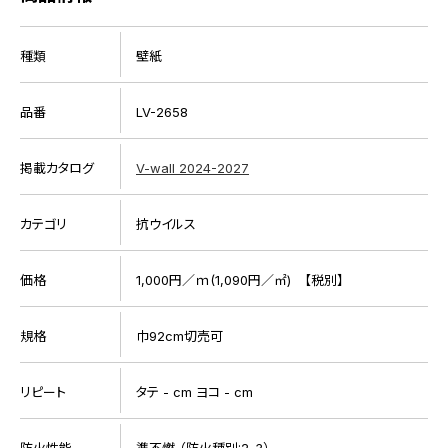
種類
壁紙
品番
LV-2658
掲載カタログ
V-wall 2024-2027
カテゴリ
抗ウイルス
価格
1,000円／ｍ(1,090円／㎡) 【税別】
規格
巾92cm切売可
リピート
タテ - cm ヨコ - cm
防火性能
準不燃 （防火種別:2-3）