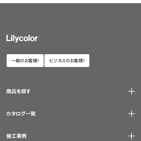
一般のお客様
ビジネスのお客様
商品を探す
商品を探す
トップ
カタログ一覧
壁紙
カーテン
カタログ一覧
トップ
床材
施工事例
壁紙
ブランド・コレクション