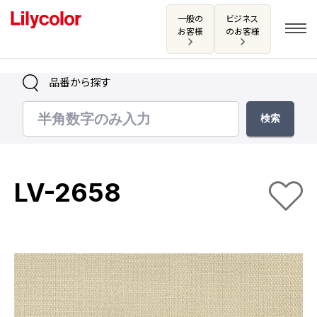
一般の
ビジネス
お客様
のお客様
品番から探す
ログイン・新規会員登録
サンプル・カタログ請求／お問い合わせ
LV-2658
お気に入り
商品を探す
商品を探す トップ
カタログ一覧
壁紙