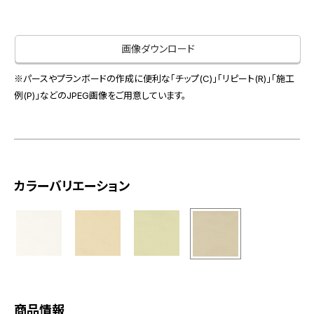
お役立ち資料
お問い合わせ（一般のお客様）
事業紹介
サンプル・カタログ請求／お問い合わせ（ビジネスのお客様）
画像ダウンロード
インテリア事業
会社情報
スペースソリューション事業
※パースやプランボードの作成に便利な「チップ(C)」「リピート(R)」「施工
オフィスソリューション事業
例(P)」などのJPEG画像をご用意しています。
会社情報
ファシリティソリューション事業
IR情報
不動産投資開発事業
採用情報
カラーバリエーション
お知らせ
プライバシーポリシー
サイトマップ
関連団体リンク集
EN
CN
商品情報