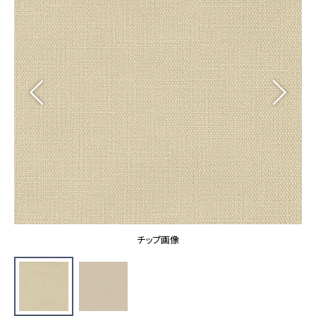
カーテン
カタログ一覧 トップ
床材
施工事例
壁紙
カーテン
ブランド・コレクション
施工事例 トップ
床材
Lilycolor Coordinate 着せ替えシミュレーション
リリカラノート
医療・福祉施設
ホテル・オフィス・店舗
サステナブル商品
モデルハウス
ノンワックス床タイル
ショールーム
新築戸建・マンション
壁紙機能性ガイド
ショールーム トップ
#リリカラのある暮らし
お客様サポート
東京ショールーム
大阪ショールーム
お客様サポート トップ
福岡ショールーム
チップ画像
よくあるご質問
資料ダウンロード
横浜ショールーム
画像ダウンロード
広島ショールーム
動画一覧
仙台ショールーム
非住宅案件に関するお問い合わせ
お手入れ便利帳
札幌ショールーム