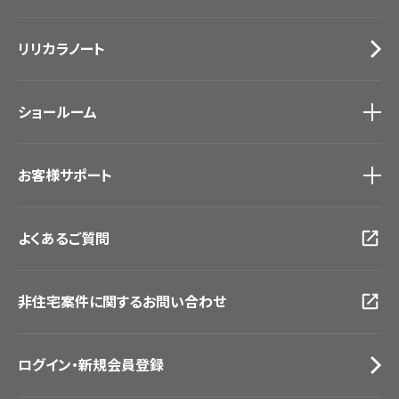
カーテン
Lilycolor Coordinate 着せ替えシミュレーション
施工事例
トップ
床材
デジタル・デコ インクジェットプリント
リリカラノート
医療・福祉施設
サステナブル商品
ホテル・オフィス・店舗
ノンワックス床タイル
モデルハウス
壁紙機能性ガイド
ショールーム
新築戸建・マンション
#リリカラのある暮らし
ショールーム
トップ
お客様サポート
東京ショールーム
大阪ショールーム
お客様サポート
トップ
福岡ショールーム
よくあるご質問
資料ダウンロード
横浜ショールーム
画像ダウンロード
広島ショールーム
動画一覧
仙台ショールーム
非住宅案件に関するお問い合わせ
お手入れ便利帳
札幌ショールーム
お役立ち資料
お問い合わせ（一般のお客様）
ログイン・新規会員登録
サンプル・カタログ請求／お問い合わせ（ビジネスのお客様）