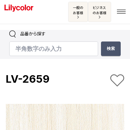
一般の
ビジネス
お客様
のお客様
品番から探す
ログイン・新規会員登録
サンプル・カタログ請求／お問い合わせ
LV-2659
お気に入り
商品を探す
商品を探す トップ
カタログ一覧
壁紙