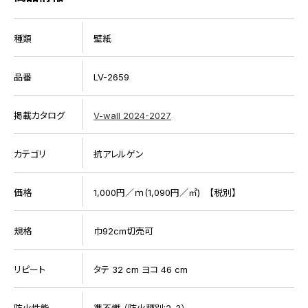
種類
壁紙
品番
LV-2659
掲載カタログ
V-wall 2024-2027
カテゴリ
抗アレルゲン
価格
1,000円／ｍ(1,090円／㎡) 【税別】
規格
巾92cm切売可
リピート
タテ 32 cm ヨコ 46 cm
防火性能
準不燃 （防火種別:2-3）