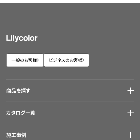
一般のお客様
ビジネスのお客様
商品を探す
商品を探す
トップ
カタログ一覧
壁紙
カーテン
カタログ一覧
トップ
床材
施工事例
壁紙
ブランド・コレクション