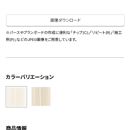
お役立ち資料
お問い合わせ（一般のお客様）
事業紹介
サンプル・カタログ請求／お問い合わせ（ビジネスのお客様）
画像ダウンロード
インテリア事業
会社情報
スペースソリューション事業
※パースやプランボードの作成に便利な「チップ(C)」「リピート(R)」「施工
オフィスソリューション事業
例(P)」などのJPEG画像をご用意しています。
会社情報
ファシリティソリューション事業
IR情報
不動産投資開発事業
採用情報
カラーバリエーション
お知らせ
プライバシーポリシー
サイトマップ
関連団体リンク集
EN
CN
商品情報