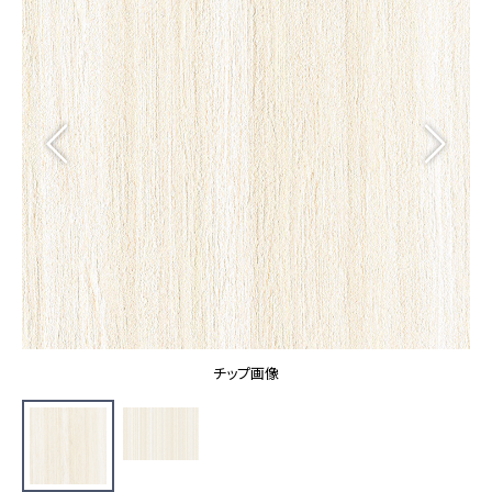
カーテン
カタログ一覧 トップ
床材
施工事例
壁紙
カーテン
ブランド・コレクション
施工事例 トップ
床材
Lilycolor Coordinate 着せ替えシミュレーション
リリカラノート
医療・福祉施設
ホテル・オフィス・店舗
サステナブル商品
モデルハウス
ノンワックス床タイル
ショールーム
新築戸建・マンション
壁紙機能性ガイド
ショールーム トップ
#リリカラのある暮らし
お客様サポート
東京ショールーム
大阪ショールーム
お客様サポート トップ
福岡ショールーム
チップ画像
よくあるご質問
資料ダウンロード
横浜ショールーム
画像ダウンロード
広島ショールーム
動画一覧
仙台ショールーム
非住宅案件に関するお問い合わせ
お手入れ便利帳
札幌ショールーム