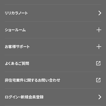
カーテン
Lilycolor Coordinate 着せ替えシミュレーション
施工事例
トップ
床材
デジタル・デコ インクジェットプリント
リリカラノート
医療・福祉施設
サステナブル商品
ホテル・オフィス・店舗
ノンワックス床タイル
モデルハウス
壁紙機能性ガイド
ショールーム
新築戸建・マンション
#リリカラのある暮らし
ショールーム
トップ
お客様サポート
東京ショールーム
大阪ショールーム
お客様サポート
トップ
福岡ショールーム
よくあるご質問
資料ダウンロード
横浜ショールーム
画像ダウンロード
広島ショールーム
動画一覧
仙台ショールーム
非住宅案件に関するお問い合わせ
お手入れ便利帳
札幌ショールーム
お役立ち資料
お問い合わせ（一般のお客様）
ログイン・新規会員登録
サンプル・カタログ請求／お問い合わせ（ビジネスのお客様）