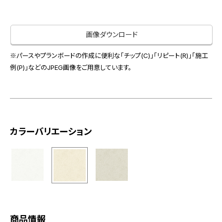
お役立ち資料
お問い合わせ（一般のお客様）
事業紹介
サンプル・カタログ請求／お問い合わせ（ビジネスのお客様）
画像ダウンロード
インテリア事業
会社情報
スペースソリューション事業
※パースやプランボードの作成に便利な「チップ(C)」「リピート(R)」「施工
オフィスソリューション事業
例(P)」などのJPEG画像をご用意しています。
会社情報
ファシリティソリューション事業
IR情報
不動産投資開発事業
採用情報
カラーバリエーション
お知らせ
プライバシーポリシー
サイトマップ
関連団体リンク集
EN
CN
商品情報