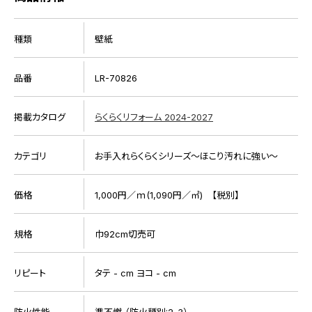
種類
壁紙
品番
LR-70826
掲載カタログ
らくらくリフォーム 2024-2027
カテゴリ
お手入れらくらくシリーズ～ほこり汚れに強い～
価格
1,000円／ｍ(1,090円／㎡) 【税別】
規格
巾92cm切売可
リピート
タテ - cm ヨコ - cm
防火性能
準不燃 （防火種別:2-3）