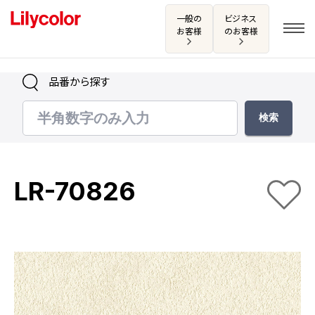
一般の
ビジネス
お客様
のお客様
品番から探す
ログイン・新規会員登録
サンプル・カタログ請求／お問い合わせ
LR-70826
お気に入り
商品を探す
商品を探す トップ
カタログ一覧
壁紙