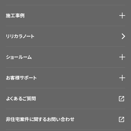
カーテン
カタログ一覧
トップ
床材
施工事例
壁紙
ブランド・コレクション
カーテン
Lilycolor Coordinate 着せ替えシミュレーション
施工事例
トップ
床材
デジタル・デコ インクジェットプリント
リリカラノート
医療・福祉施設
サステナブル商品
ホテル・オフィス・店舗
ノンワックス床タイル
モデルハウス
壁紙機能性ガイド
ショールーム
新築戸建・マンション
#リリカラのある暮らし
ショールーム
トップ
お客様サポート
東京ショールーム
大阪ショールーム
お客様サポート
トップ
福岡ショールーム
よくあるご質問
資料ダウンロード
横浜ショールーム
画像ダウンロード
広島ショールーム
動画一覧
仙台ショールーム
非住宅案件に関するお問い合わせ
お手入れ便利帳
札幌ショールーム
お役立ち資料