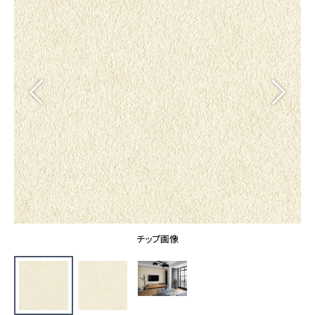
カーテン
カタログ一覧 トップ
床材
施工事例
壁紙
カーテン
ブランド・コレクション
施工事例 トップ
床材
Lilycolor Coordinate 着せ替えシミュレーション
リリカラノート
医療・福祉施設
ホテル・オフィス・店舗
サステナブル商品
モデルハウス
ノンワックス床タイル
ショールーム
新築戸建・マンション
壁紙機能性ガイド
ショールーム トップ
#リリカラのある暮らし
お客様サポート
東京ショールーム
大阪ショールーム
お客様サポート トップ
福岡ショールーム
チップ画像
よくあるご質問
資料ダウンロード
横浜ショールーム
画像ダウンロード
広島ショールーム
動画一覧
仙台ショールーム
非住宅案件に関するお問い合わせ
お手入れ便利帳
札幌ショールーム