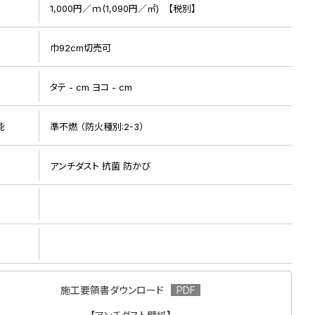
1,000円／ｍ(1,090円／㎡) 【税別】
巾92cm切売可
ト
タテ - cm ヨコ - cm
能
準不燃 （防火種別:2-3）
リピート画像
アンチダスト 抗菌 防かび
施工要領書ダウンロード