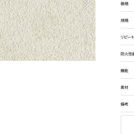
価格
規格
リピー
防火性
機能
素材
備考