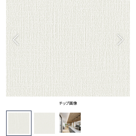
カーテン
カタログ一覧 トップ
床材
施工事例
壁紙
カーテン
ブランド・コレクション
施工事例 トップ
床材
Lilycolor Coordinate 着せ替えシミュレーション
リリカラノート
医療・福祉施設
ホテル・オフィス・店舗
サステナブル商品
モデルハウス
ノンワックス床タイル
ショールーム
新築戸建・マンション
壁紙機能性ガイド
ショールーム トップ
#リリカラのある暮らし
お客様サポート
東京ショールーム
大阪ショールーム
お客様サポート トップ
福岡ショールーム
チップ画像
よくあるご質問
資料ダウンロード
横浜ショールーム
画像ダウンロード
広島ショールーム
動画一覧
仙台ショールーム
非住宅案件に関するお問い合わせ
お手入れ便利帳
札幌ショールーム