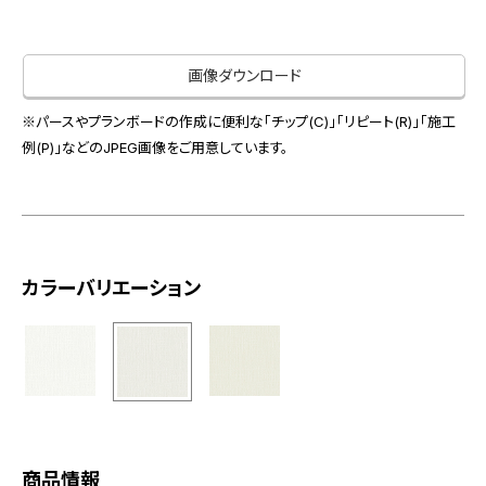
お役立ち資料
お問い合わせ（一般のお客様）
事業紹介
サンプル・カタログ請求／お問い合わせ（ビジネスのお客様）
画像ダウンロード
インテリア事業
会社情報
スペースソリューション事業
※パースやプランボードの作成に便利な「チップ(C)」「リピート(R)」「施工
オフィスソリューション事業
例(P)」などのJPEG画像をご用意しています。
会社情報
ファシリティソリューション事業
IR情報
不動産投資開発事業
採用情報
カラーバリエーション
お知らせ
プライバシーポリシー
サイトマップ
関連団体リンク集
EN
CN
商品情報