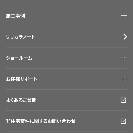
カーテン
カタログ一覧
トップ
床材
施工事例
壁紙
ブランド・コレクション
カーテン
Lilycolor Coordinate 着せ替えシミュレーション
施工事例
トップ
床材
デジタル・デコ インクジェットプリント
リリカラノート
医療・福祉施設
サステナブル商品
ホテル・オフィス・店舗
ノンワックス床タイル
モデルハウス
壁紙機能性ガイド
ショールーム
新築戸建・マンション
#リリカラのある暮らし
ショールーム
トップ
お客様サポート
東京ショールーム
大阪ショールーム
お客様サポート
トップ
福岡ショールーム
よくあるご質問
資料ダウンロード
横浜ショールーム
画像ダウンロード
広島ショールーム
動画一覧
仙台ショールーム
非住宅案件に関するお問い合わせ
お手入れ便利帳
札幌ショールーム
お役立ち資料