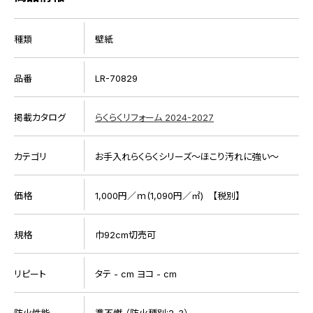
種類
壁紙
品番
LR-70829
掲載カタログ
らくらくリフォーム 2024-2027
カテゴリ
お手入れらくらくシリーズ～ほこり汚れに強い～
価格
1,000円／ｍ(1,090円／㎡) 【税別】
規格
巾92cm切売可
リピート
タテ - cm ヨコ - cm
防火性能
準不燃 （防火種別:2-3）