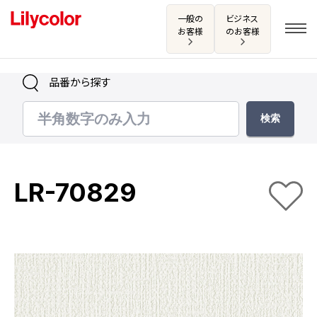
一般の
ビジネス
お客様
のお客様
品番から探す
ログイン・新規会員登録
サンプル・カタログ請求／お問い合わせ
LR-70829
お気に入り
商品を探す
商品を探す トップ
カタログ一覧
壁紙