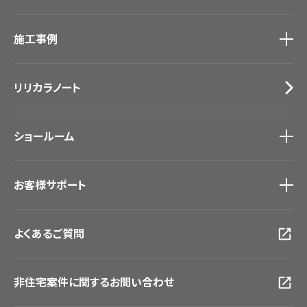
カーテン
カタログ一覧
トップ
床材
施工事例
壁紙
ブランド・コレクション
カーテン
Lilycolor Coordinate 着せ替えシミュレーション
施工事例
トップ
床材
デジタル・デコ インクジェットプリント
リリカラノート
医療・福祉施設
サステナブル商品
ホテル・オフィス・店舗
ノンワックス床タイル
モデルハウス
壁紙機能性ガイド
ショールーム
新築戸建・マンション
#リリカラのある暮らし
ショールーム
トップ
お客様サポート
東京ショールーム
大阪ショールーム
お客様サポート
トップ
福岡ショールーム
よくあるご質問
資料ダウンロード
横浜ショールーム
画像ダウンロード
広島ショールーム
動画一覧
仙台ショールーム
非住宅案件に関するお問い合わせ
お手入れ便利帳
札幌ショールーム
お役立ち資料