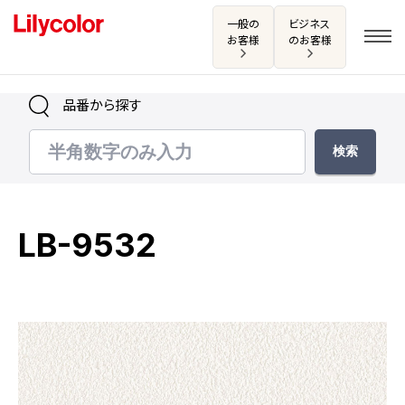
一般の
ビジネス
お客様
のお客様
品番から探す
ログイン・新規会員登録
サンプル・カタログ請求／お問い合わせ
LB-9532
お気に入り
商品を探す
商品を探す トップ
カタログ一覧
壁紙