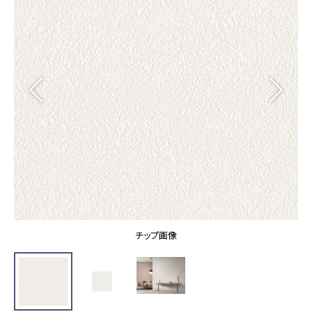
カーテン
カタログ一覧 トップ
床材
施工事例
壁紙
カーテン
ブランド・コレクション
施工事例 トップ
床材
Lilycolor Coordinate 着せ替えシミュレーション
リリカラノート
医療・福祉施設
ホテル・オフィス・店舗
サステナブル商品
モデルハウス
ノンワックス床タイル
ショールーム
新築戸建・マンション
壁紙機能性ガイド
ショールーム トップ
#リリカラのある暮らし
お客様サポート
東京ショールーム
大阪ショールーム
お客様サポート トップ
福岡ショールーム
チップ画像
よくあるご質問
資料ダウンロード
横浜ショールーム
画像ダウンロード
広島ショールーム
動画一覧
仙台ショールーム
非住宅案件に関するお問い合わせ
お手入れ便利帳
札幌ショールーム