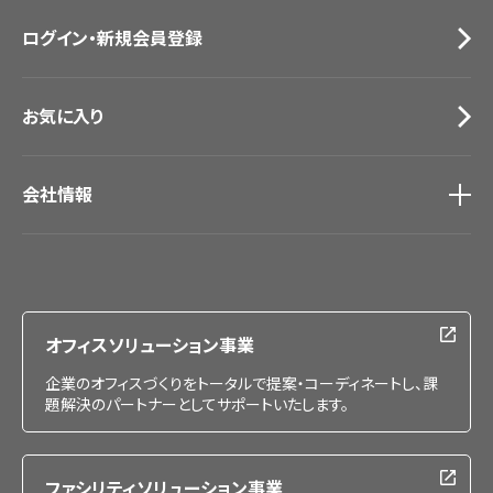
お問い合わせ（一般のお客様）
ログイン・新規会員登録
サンプル・カタログ請求／お問い合わせ（ビジネスのお客様）
お気に入り
会社情報
会社情報
IR情報
採用情報
オフィスソリューション事業
企業のオフィスづくりをトータルで提案・コーディネートし、課
題解決のパートナーとしてサポートいたします。
ファシリティソリューション事業