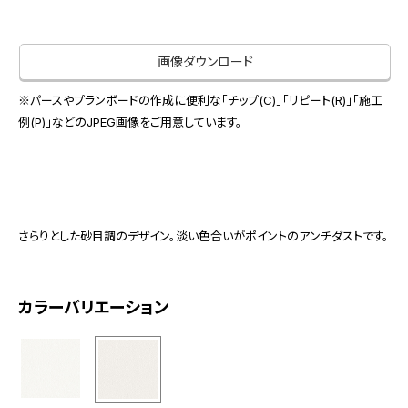
お役立ち資料
お問い合わせ（一般のお客様）
事業紹介
サンプル・カタログ請求／お問い合わせ（ビジネスのお客様）
画像ダウンロード
インテリア事業
会社情報
スペースソリューション事業
※パースやプランボードの作成に便利な「チップ(C)」「リピート(R)」「施工
例(P)」などのJPEG画像をご用意しています。
オフィスソリューション事業
会社情報
ファシリティソリューション事業
IR情報
不動産投資開発事業
採用情報
さらりとした砂目調のデザイン。淡い色合いがポイントのアンチダストです。
お知らせ
プライバシーポリシー
サイトマップ
関連団体リンク集
カラーバリエーション
EN
CN