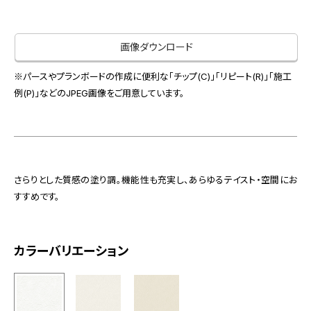
お役立ち資料
お問い合わせ（一般のお客様）
事業紹介
サンプル・カタログ請求／お問い合わせ（ビジネスのお客様）
画像ダウンロード
インテリア事業
会社情報
スペースソリューション事業
※パースやプランボードの作成に便利な「チップ(C)」「リピート(R)」「施工
例(P)」などのJPEG画像をご用意しています。
オフィスソリューション事業
会社情報
ファシリティソリューション事業
IR情報
不動産投資開発事業
採用情報
さらりとした質感の塗り調。機能性も充実し、あらゆるテイスト・空間にお
すすめです。
お知らせ
プライバシーポリシー
サイトマップ
関連団体リンク集
カラーバリエーション
EN
CN