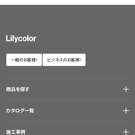
一般のお客様
ビジネスのお客様
商品を探す
商品を探す
トップ
カタログ一覧
壁紙
カーテン
カタログ一覧
トップ
床材
施工事例
壁紙
ブランド・コレクション