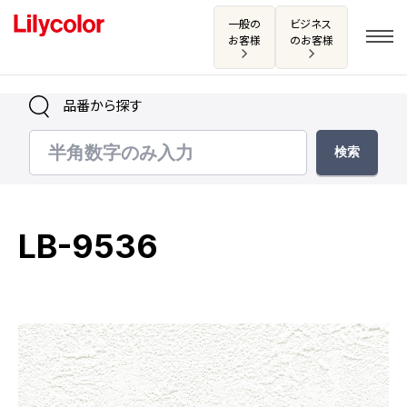
一般の
ビジネス
お客様
のお客様
品番から探す
ログイン・新規会員登録
サンプル・カタログ請求／お問い合わせ
LB-9536
お気に入り
商品を探す
商品を探す トップ
カタログ一覧
壁紙