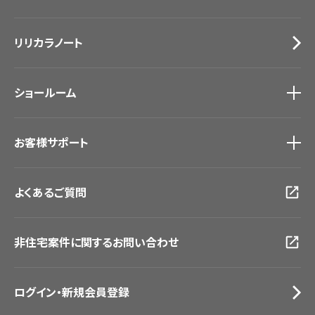
カーテン
Lilycolor Coordinate 着せ替えシミュレーション
施工事例
トップ
床材
デジタル・デコ インクジェットプリント
リリカラノート
医療・福祉施設
サステナブル商品
ホテル・オフィス・店舗
ノンワックス床タイル
モデルハウス
壁紙機能性ガイド
ショールーム
新築戸建・マンション
#リリカラのある暮らし
ショールーム
トップ
お客様サポート
東京ショールーム
大阪ショールーム
お客様サポート
トップ
福岡ショールーム
よくあるご質問
資料ダウンロード
横浜ショールーム
画像ダウンロード
広島ショールーム
動画一覧
仙台ショールーム
非住宅案件に関するお問い合わせ
お手入れ便利帳
札幌ショールーム
お役立ち資料
お問い合わせ（一般のお客様）
ログイン・新規会員登録
サンプル・カタログ請求／お問い合わせ（ビジネスのお客様）