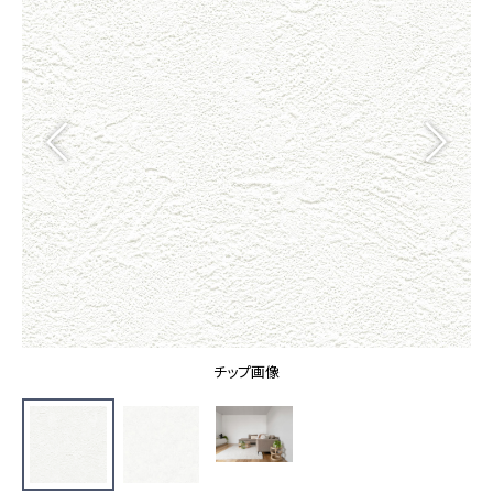
カーテン
カタログ一覧 トップ
床材
施工事例
壁紙
カーテン
ブランド・コレクション
施工事例 トップ
床材
Lilycolor Coordinate 着せ替えシミュレーション
リリカラノート
医療・福祉施設
ホテル・オフィス・店舗
サステナブル商品
モデルハウス
ノンワックス床タイル
ショールーム
新築戸建・マンション
壁紙機能性ガイド
ショールーム トップ
#リリカラのある暮らし
お客様サポート
東京ショールーム
大阪ショールーム
お客様サポート トップ
福岡ショールーム
チップ画像
よくあるご質問
資料ダウンロード
横浜ショールーム
画像ダウンロード
広島ショールーム
動画一覧
仙台ショールーム
非住宅案件に関するお問い合わせ
お手入れ便利帳
札幌ショールーム