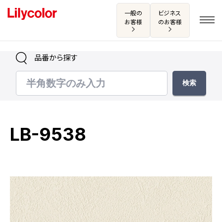
一般の
ビジネス
お客様
のお客様
品番から探す
ログイン・新規会員登録
サンプル・カタログ請求／お問い合わせ
LB-9538
お気に入り
商品を探す
商品を探す トップ
カタログ一覧
壁紙