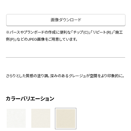
お役立ち資料
お問い合わせ（一般のお客様）
事業紹介
サンプル・カタログ請求／お問い合わせ（ビジネスのお客様）
画像ダウンロード
インテリア事業
会社情報
スペースソリューション事業
※パースやプランボードの作成に便利な「チップ(C)」「リピート(R)」「施工
例(P)」などのJPEG画像をご用意しています。
オフィスソリューション事業
会社情報
ファシリティソリューション事業
IR情報
不動産投資開発事業
採用情報
さらりとした質感の塗り調。深みのあるグレージュが空間をより印象的に。
お知らせ
プライバシーポリシー
サイトマップ
関連団体リンク集
カラーバリエーション
EN
CN