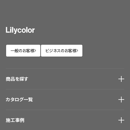
一般のお客様
ビジネスのお客様
商品を探す
商品を探す
トップ
カタログ一覧
壁紙
カーテン
カタログ一覧
トップ
床材
施工事例
壁紙
ブランド・コレクション
カーテン
Lilycolor Coordinate 着せ替えシミュレーション