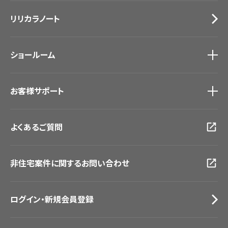
施工事例
トップ
床材
デジタル・デコ インクジェットプリント
リリカラノート
医療・福祉施設
サステナブル商品
ホテル・オフィス・店舗
ノンワックス床タイル
モデルハウス
壁紙機能性ガイド
ショールーム
新築戸建・マンション
#リリカラのある暮らし
ショールーム
トップ
お客様サポート
東京ショールーム
大阪ショールーム
お客様サポート
トップ
福岡ショールーム
よくあるご質問
資料ダウンロード
横浜ショールーム
画像ダウンロード
広島ショールーム
動画一覧
仙台ショールーム
非住宅案件に関するお問い合わせ
お手入れ便利帳
札幌ショールーム
お役立ち資料
お問い合わせ（一般のお客様）
ログイン・新規会員登録
サンプル・カタログ請求／お問い合わせ（ビジネスのお客様）