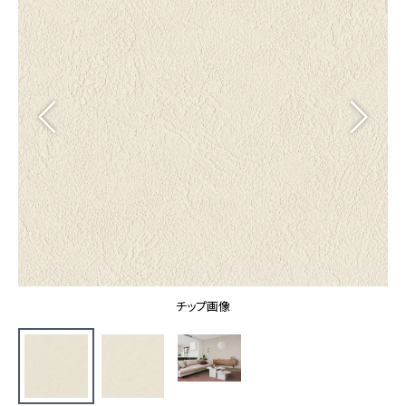
カーテン
カタログ一覧 トップ
床材
施工事例
壁紙
カーテン
ブランド・コレクション
施工事例 トップ
床材
Lilycolor Coordinate 着せ替えシミュレーション
リリカラノート
医療・福祉施設
ホテル・オフィス・店舗
サステナブル商品
モデルハウス
ノンワックス床タイル
ショールーム
新築戸建・マンション
壁紙機能性ガイド
ショールーム トップ
#リリカラのある暮らし
お客様サポート
東京ショールーム
大阪ショールーム
お客様サポート トップ
福岡ショールーム
チップ画像
よくあるご質問
資料ダウンロード
横浜ショールーム
画像ダウンロード
広島ショールーム
動画一覧
仙台ショールーム
非住宅案件に関するお問い合わせ
お手入れ便利帳
札幌ショールーム