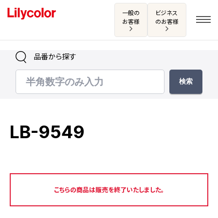
一般の
ビジネス
お客様
のお客様
品番から探す
ログイン・新規会員登録
サンプル・カタログ請求／お問い合わせ
LB-9549
お気に入り
商品を探す
こちらの商品は販売を終了いたしました。
商品を探す トップ
カタログ一覧
壁紙