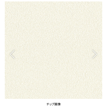
カーテン
カタログ一覧 トップ
床材
施工事例
壁紙
カーテン
ブランド・コレクション
施工事例 トップ
床材
Lilycolor Coordinate 着せ替えシミュレーション
リリカラノート
医療・福祉施設
ホテル・オフィス・店舗
サステナブル商品
モデルハウス
ノンワックス床タイル
ショールーム
新築戸建・マンション
壁紙機能性ガイド
ショールーム トップ
#リリカラのある暮らし
お客様サポート
東京ショールーム
大阪ショールーム
お客様サポート トップ
福岡ショールーム
よくあるご質問
資料ダウンロード
横浜ショールーム
画像ダウンロード
広島ショールーム
動画一覧
仙台ショールーム
非住宅案件に関するお問い合わせ
お手入れ便利帳
札幌ショールーム
チップ画像