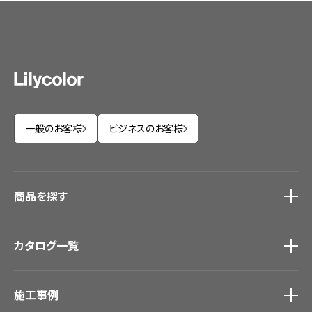
一般のお客様
ビジネスのお客様
商品を探す
商品を探す
トップ
カタログ一覧
壁紙
カーテン
カタログ一覧
トップ
床材
施工事例
壁紙
ブランド・コレクション
カーテン