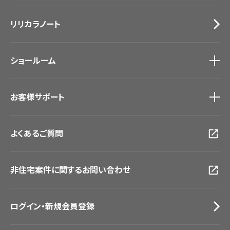
Lilycolor Coordinate 着せ替えシミュレーション
施工事例
トップ
床材
デジタル・デコ インクジェットプリント
リリカラノート
医療・福祉施設
サステナブル商品
ホテル・オフィス・店舗
ノンワックス床タイル
モデルハウス
壁紙機能性ガイド
ショールーム
新築戸建・マンション
#リリカラのある暮らし
ショールーム
トップ
お客様サポート
東京ショールーム
大阪ショールーム
お客様サポート
トップ
福岡ショールーム
よくあるご質問
資料ダウンロード
横浜ショールーム
画像ダウンロード
広島ショールーム
動画一覧
仙台ショールーム
非住宅案件に関するお問い合わせ
お手入れ便利帳
札幌ショールーム
お役立ち資料
お問い合わせ（一般のお客様）
ログイン・新規会員登録
サンプル・カタログ請求／お問い合わせ（ビジネスのお客様）