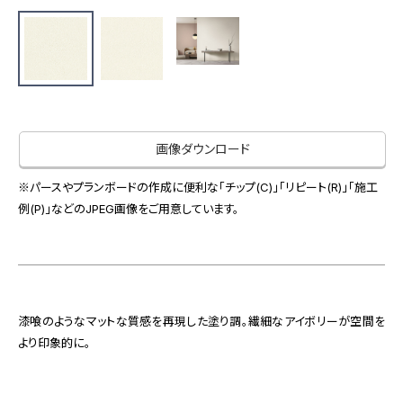
お役立ち資料
お問い合わせ（一般のお客様）
事業紹介
サンプル・カタログ請求／お問い合わせ（ビジネスのお客様）
インテリア事業
会社情報
スペースソリューション事業
オフィスソリューション事業
会社情報
ファシリティソリューション事業
画像ダウンロード
IR情報
不動産投資開発事業
採用情報
※パースやプランボードの作成に便利な「チップ(C)」「リピート(R)」「施工
例(P)」などのJPEG画像をご用意しています。
お知らせ
プライバシーポリシー
サイトマップ
関連団体リンク集
漆喰のようなマットな質感を再現した塗り調。繊細なアイボリーが空間を
より印象的に。
EN
CN