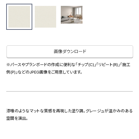
お役立ち資料
お問い合わせ（一般のお客様）
事業紹介
サンプル・カタログ請求／お問い合わせ（ビジネスのお客様）
インテリア事業
会社情報
スペースソリューション事業
オフィスソリューション事業
会社情報
ファシリティソリューション事業
画像ダウンロード
IR情報
不動産投資開発事業
採用情報
※パースやプランボードの作成に便利な「チップ(C)」「リピート(R)」「施工
例(P)」などのJPEG画像をご用意しています。
お知らせ
プライバシーポリシー
サイトマップ
関連団体リンク集
漆喰のようなマットな質感を再現した塗り調。グレージュが温かみのある
空間を演出。
EN
CN