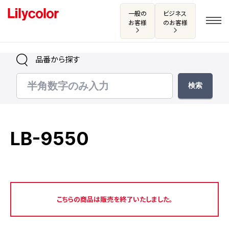
一般の
ビジネス
お客様
のお客様
品番から探す
ログイン・新規会員登録
サンプル・カタログ請求／お問い合わせ
LB-9550
お気に入り
商品を探す
こちらの商品は販売を終了いたしました。
商品を探す トップ
カタログ一覧
壁紙