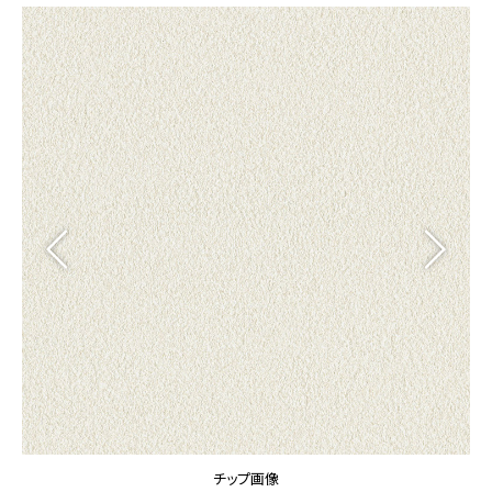
カーテン
カタログ一覧 トップ
床材
施工事例
壁紙
カーテン
ブランド・コレクション
施工事例 トップ
床材
Lilycolor Coordinate 着せ替えシミュレーション
リリカラノート
医療・福祉施設
ホテル・オフィス・店舗
サステナブル商品
モデルハウス
ノンワックス床タイル
ショールーム
新築戸建・マンション
壁紙機能性ガイド
ショールーム トップ
#リリカラのある暮らし
お客様サポート
東京ショールーム
大阪ショールーム
お客様サポート トップ
福岡ショールーム
よくあるご質問
資料ダウンロード
横浜ショールーム
画像ダウンロード
広島ショールーム
動画一覧
仙台ショールーム
非住宅案件に関するお問い合わせ
お手入れ便利帳
札幌ショールーム
チップ画像