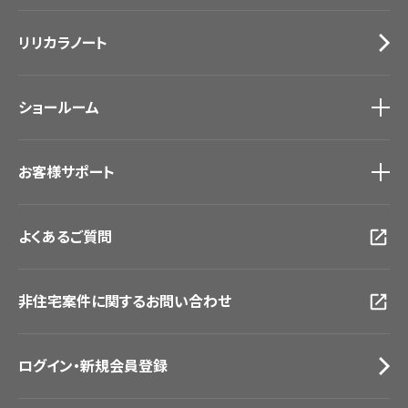
Lilycolor Coordinate 着せ替えシミュレーション
施工事例
トップ
床材
デジタル・デコ インクジェットプリント
リリカラノート
医療・福祉施設
サステナブル商品
ホテル・オフィス・店舗
ノンワックス床タイル
モデルハウス
壁紙機能性ガイド
ショールーム
新築戸建・マンション
#リリカラのある暮らし
ショールーム
トップ
お客様サポート
東京ショールーム
大阪ショールーム
お客様サポート
トップ
福岡ショールーム
よくあるご質問
資料ダウンロード
横浜ショールーム
画像ダウンロード
広島ショールーム
動画一覧
仙台ショールーム
非住宅案件に関するお問い合わせ
お手入れ便利帳
札幌ショールーム
お役立ち資料
お問い合わせ（一般のお客様）
ログイン・新規会員登録
サンプル・カタログ請求／お問い合わせ（ビジネスのお客様）