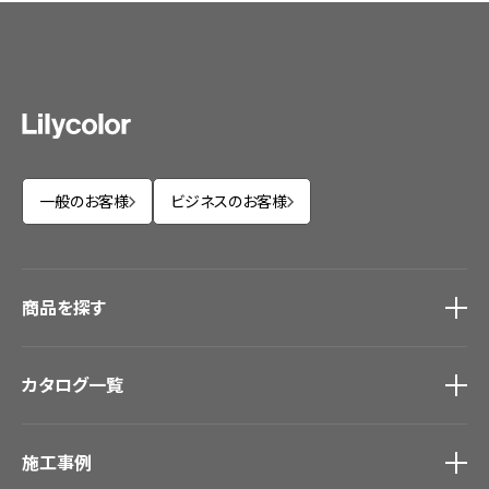
一般のお客様
ビジネスのお客様
商品を探す
商品を探す
トップ
カタログ一覧
壁紙
カーテン
カタログ一覧
トップ
床材
施工事例
壁紙
ブランド・コレクション
カーテン