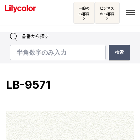
一般の
ビジネス
お客様
のお客様
品番から探す
ログイン・新規会員登録
サンプル・カタログ請求／お問い合わせ
LB-9571
お気に入り
商品を探す
商品を探す トップ
カタログ一覧
壁紙