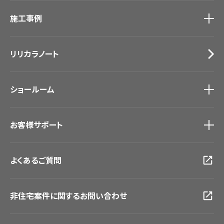
カタログ一覧
トップ
床材
施工事例
壁紙
ブランド・コレクション
カーテン
Lilycolor Coordinate 着せ替えシミュレーション
施工事例
トップ
床材
デジタル・デコ インクジェットプリント
リリカラノート
医療・福祉施設
サステナブル商品
ホテル・オフィス・店舗
ノンワックス床タイル
モデルハウス
壁紙機能性ガイド
ショールーム
新築戸建・マンション
#リリカラのある暮らし
ショールーム
トップ
お客様サポート
東京ショールーム
大阪ショールーム
お客様サポート
トップ
福岡ショールーム
よくあるご質問
資料ダウンロード
横浜ショールーム
画像ダウンロード
広島ショールーム
動画一覧
仙台ショールーム
非住宅案件に関するお問い合わせ
お手入れ便利帳
札幌ショールーム
お役立ち資料
お問い合わせ（一般のお客様）