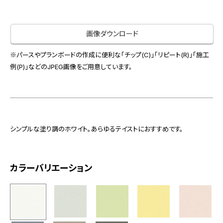
お役立ち資料
お問い合わせ（一般のお客様）
事業紹介
サンプル・カタログ請求／お問い合わせ（ビジネスのお客様）
画像ダウンロード
インテリア事業
会社情報
スペースソリューション事業
※パースやプランボードの作成に便利な「チップ(C)」「リピート(R)」「施工
例(P)」などのJPEG画像をご用意しています。
オフィスソリューション事業
会社情報
ファシリティソリューション事業
IR情報
不動産投資開発事業
採用情報
シンプルな塗り調のホワイト。あらゆるテイストにおすすめです。
お知らせ
プライバシーポリシー
サイトマップ
関連団体リンク集
カラーバリエーション
EN
CN