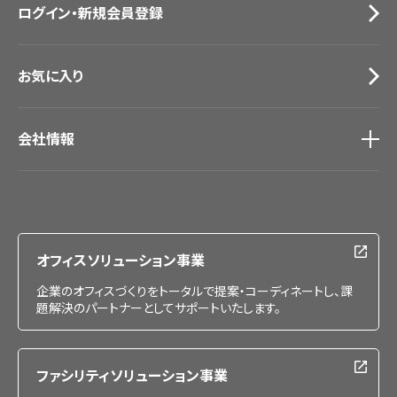
ログイン・新規会員登録
サンプル・カタログ請求／お問い合わせ（ビジネスのお客様）
お気に入り
会社情報
会社情報
IR情報
採用情報
オフィスソリューション事業
企業のオフィスづくりをトータルで提案・コーディネートし、課
題解決のパートナーとしてサポートいたします。
ファシリティソリューション事業