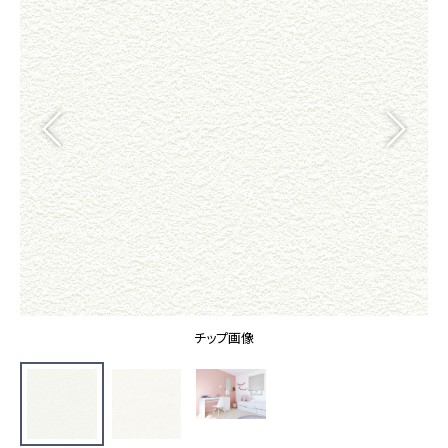
カーテン
カタログ一覧 トップ
床材
施工事例
壁紙
カーテン
ブランド・コレクション
施工事例 トップ
床材
Lilycolor Coordinate 着せ替えシミュレーション
リリカラノート
医療・福祉施設
ホテル・オフィス・店舗
サステナブル商品
モデルハウス
ノンワックス床タイル
ショールーム
新築戸建・マンション
壁紙機能性ガイド
ショールーム トップ
#リリカラのある暮らし
お客様サポート
東京ショールーム
大阪ショールーム
お客様サポート トップ
福岡ショールーム
チップ画像
よくあるご質問
資料ダウンロード
横浜ショールーム
画像ダウンロード
広島ショールーム
動画一覧
仙台ショールーム
非住宅案件に関するお問い合わせ
お手入れ便利帳
札幌ショールーム