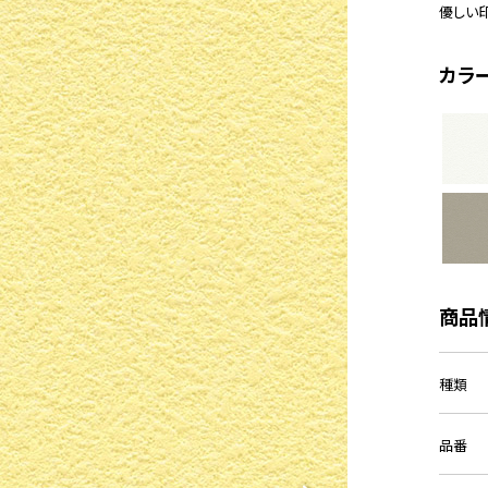
優しい
カラ
商品
種類
品番