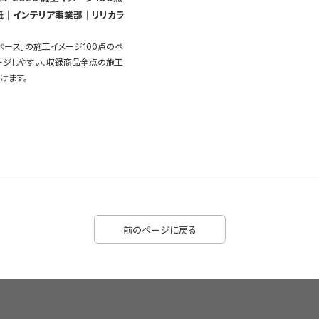
紙｜インテリア事業部｜リリカラ
ベース」の施工イメージ100点のペ
ージしやすい、収録商品全点の施工
けます。
前のページに戻る