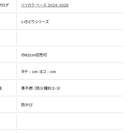
タログ
リリカラ ベース 2024-2026
リ
いろどりシリーズ
巾92cm切売可
リピート画像
ト
タテ - cm ヨコ - cm
能
準不燃 （防火種別:2-3）
防かび