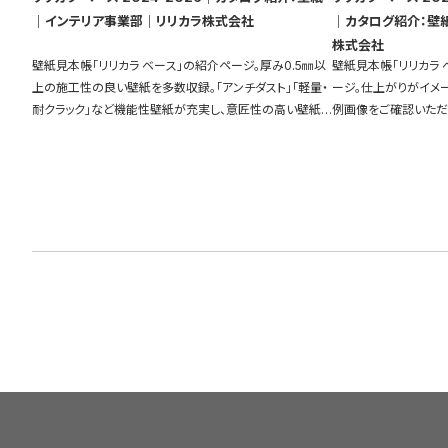
｜インテリア事業部｜リリカラ株式会社
｜カタログ紹介：壁
株式会社
壁紙見本帳「リリカラ ベース」の紹介ページ。厚み0.5㎜以
壁紙見本帳「リリカラ 
上の施工性の良い壁紙を多数収録。「アンチダスト」「軽量・
ージ。仕上がりがイメ
耐クラック」など機能性壁紙が充実し、意匠性の高い壁紙も
例画像をご確認いただ
ご用意しています。