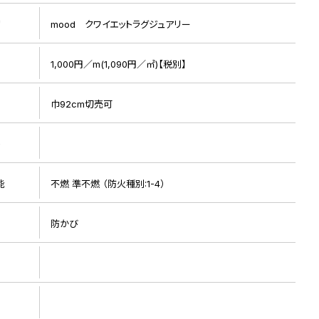
リ
mood クワイエットラグジュアリー
1,000円／m(1,090円／㎡)【税別】
巾92cm切売可
ト
リピート画像
能
不燃 準不燃 （防火種別:1-4）
防かび