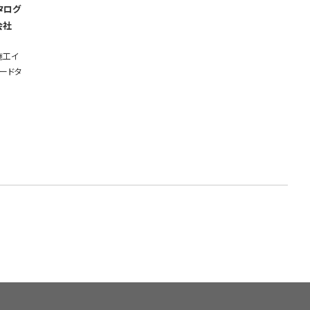
タログ
会社
施工イ
ードタ