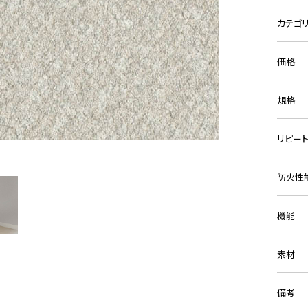
カテゴ
価格
規格
リピー
防火性
機能
素材
備考