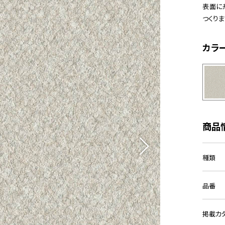
表面に
つくりま
カラ
商品
種類
品番
掲載カ