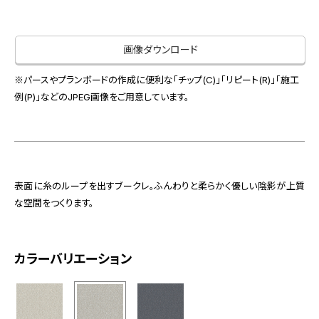
お役立ち資料
お問い合わせ（一般のお客様）
事業紹介
サンプル・カタログ請求／お問い合わせ（ビジネスのお客様）
画像ダウンロード
インテリア事業
会社情報
スペースソリューション事業
※パースやプランボードの作成に便利な「チップ(C)」「リピート(R)」「施工
オフィスソリューション事業
例(P)」などのJPEG画像をご用意しています。
会社情報
ファシリティソリューション事業
IR情報
不動産投資開発事業
採用情報
表面に糸のループを出すブークレ。ふんわりと柔らかく優しい陰影が上質
な空間をつくります。
お知らせ
プライバシーポリシー
サイトマップ
関連団体リンク集
カラーバリエーション
EN
CN