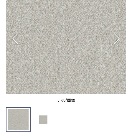
カーテン
カタログ一覧 トップ
床材
施工事例
壁紙
カーテン
ブランド・コレクション
施工事例 トップ
床材
Lilycolor Coordinate 着せ替えシミュレーション
リリカラノート
医療・福祉施設
ホテル・オフィス・店舗
サステナブル商品
モデルハウス
ノンワックス床タイル
ショールーム
新築戸建・マンション
壁紙機能性ガイド
ショールーム トップ
#リリカラのある暮らし
お客様サポート
東京ショールーム
大阪ショールーム
お客様サポート トップ
福岡ショールーム
チップ画像
よくあるご質問
資料ダウンロード
横浜ショールーム
画像ダウンロード
広島ショールーム
動画一覧
仙台ショールーム
非住宅案件に関するお問い合わせ
お手入れ便利帳
札幌ショールーム