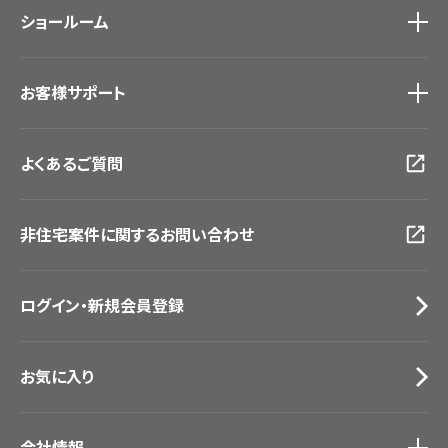
ショールーム
新築戸建・マンション
#リリカラのある暮らし
ショールーム
トップ
お客様サポート
東京ショールーム
大阪ショールーム
お客様サポート
トップ
福岡ショールーム
よくあるご質問
資料ダウンロード
横浜ショールーム
画像ダウンロード
広島ショールーム
動画一覧
仙台ショールーム
非住宅案件に関するお問い合わせ
お手入れ便利帳
札幌ショールーム
お役立ち資料
お問い合わせ（一般のお客様）
ログイン・新規会員登録
サンプル・カタログ請求／お問い合わせ（ビジネスのお客様）
お気に入り
会社情報