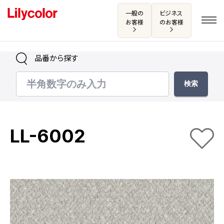
一般の
ビジネス
お客様
のお客様
品番から探す
ログイン・新規会員登録
サンプル・カタログ請求／お問い合わせ
LL-6002
お気に入り
商品を探す
商品を探す トップ
カタログ一覧
壁紙