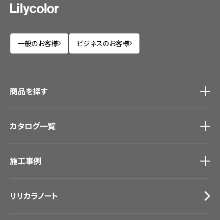
一般のお客様
ビジネスのお客様
商品を探す
商品を探す
トップ
カタログ一覧
壁紙
カーテン
カタログ一覧
トップ
床材
施工事例
壁紙
ブランド・コレクション
カーテン
Lilycolor Coordinate 着せ替えシミュレーション
施工事例
トップ
床材
デジタル・デコ インクジェットプリント
リリカラノート
医療・福祉施設
サステナブル商品
ホテル・オフィス・店舗
ノンワックス床タイル
モデルハウス
壁紙機能性ガイド