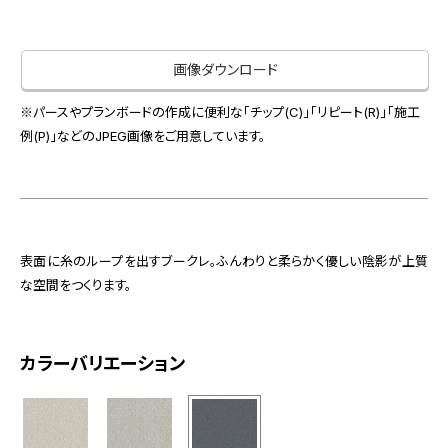
お役立ち資料
お問い合わせ（一般のお客様）
事業紹介
サンプル・カタログ請求／お問い合わせ（ビジネスのお客様）
画像ダウンロード
インテリア事業
会社情報
スペースソリューション事業
※パースやプランボードの作成に便利な「チップ(C)」「リピート(R)」「施工
オフィスソリューション事業
例(P)」などのJPEG画像をご用意しています。
会社情報
ファシリティソリューション事業
IR情報
不動産投資開発事業
採用情報
表面に糸のループを出すブークレ。ふんわりと柔らかく優しい陰影が上質
な空間をつくります。
お知らせ
プライバシーポリシー
サイトマップ
関連団体リンク集
カラーバリエーション
EN
CN