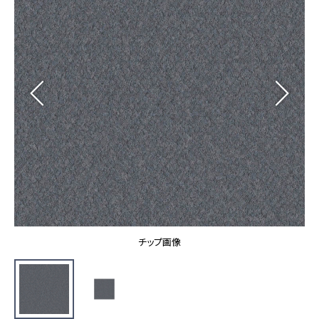
カーテン
カタログ一覧 トップ
床材
施工事例
壁紙
カーテン
ブランド・コレクション
施工事例 トップ
床材
Lilycolor Coordinate 着せ替えシミュレーション
リリカラノート
医療・福祉施設
ホテル・オフィス・店舗
サステナブル商品
モデルハウス
ノンワックス床タイル
ショールーム
新築戸建・マンション
壁紙機能性ガイド
ショールーム トップ
#リリカラのある暮らし
お客様サポート
東京ショールーム
大阪ショールーム
お客様サポート トップ
福岡ショールーム
チップ画像
よくあるご質問
資料ダウンロード
横浜ショールーム
画像ダウンロード
広島ショールーム
動画一覧
仙台ショールーム
非住宅案件に関するお問い合わせ
お手入れ便利帳
札幌ショールーム