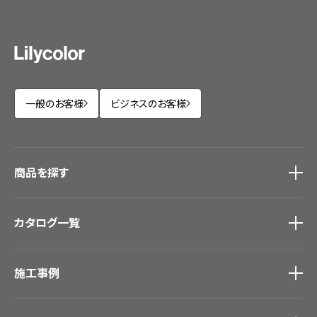
一般のお客様
ビジネスのお客様
商品を探す
商品を探す
トップ
カタログ一覧
壁紙
カーテン
カタログ一覧
トップ
床材
施工事例
壁紙
ブランド・コレクション
カーテン
Lilycolor Coordinate 着せ替えシミュレーション
施工事例
トップ
床材
デジタル・デコ インクジェットプリント