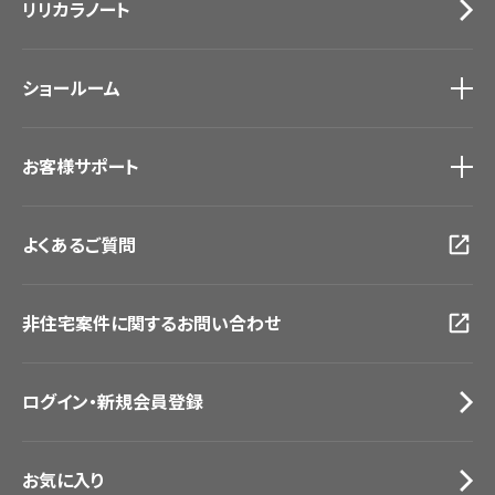
リリカラノート
医療・福祉施設
サステナブル商品
ホテル・オフィス・店舗
ノンワックス床タイル
モデルハウス
壁紙機能性ガイド
ショールーム
新築戸建・マンション
#リリカラのある暮らし
ショールーム
トップ
お客様サポート
東京ショールーム
大阪ショールーム
お客様サポート
トップ
福岡ショールーム
よくあるご質問
資料ダウンロード
横浜ショールーム
画像ダウンロード
広島ショールーム
動画一覧
仙台ショールーム
非住宅案件に関するお問い合わせ
お手入れ便利帳
札幌ショールーム
お役立ち資料
お問い合わせ（一般のお客様）
ログイン・新規会員登録
サンプル・カタログ請求／お問い合わせ（ビジネスのお客様）
お気に入り