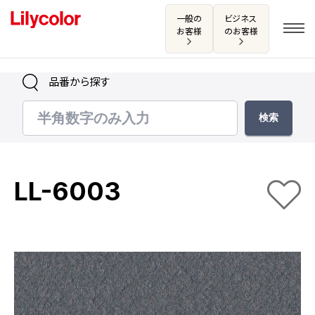
一般の
ビジネス
お客様
のお客様
品番から探す
ログイン・新規会員登録
サンプル・カタログ請求／お問い合わせ
LL-6003
お気に入り
商品を探す
商品を探す トップ
カタログ一覧
壁紙