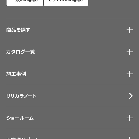
商品を探す
商品を探す
トップ
カタログ一覧
壁紙
カーテン
カタログ一覧
トップ
床材
施工事例
壁紙
ブランド・コレクション
カーテン
Lilycolor Coordinate 着せ替えシミュレーション
施工事例
トップ
床材
デジタル・デコ インクジェットプリント
リリカラノート
医療・福祉施設
サステナブル商品
ホテル・オフィス・店舗
ノンワックス床タイル
モデルハウス
壁紙機能性ガイド
ショールーム
新築戸建・マンション
#リリカラのある暮らし
ショールーム
トップ