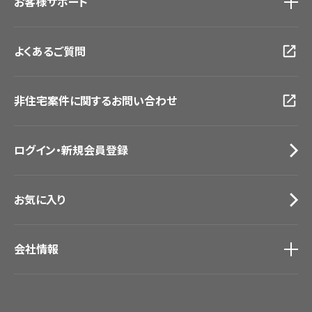
お客様サポート
東京ショールーム
大阪ショールーム
お客様サポート
トップ
福岡ショールーム
よくあるご質問
資料ダウンロード
横浜ショールーム
画像ダウンロード
広島ショールーム
動画一覧
仙台ショールーム
非住宅案件に関するお問い合わせ
お手入れ便利帳
札幌ショールーム
お役立ち資料
お問い合わせ（一般のお客様）
ログイン・新規会員登録
サンプル・カタログ請求／お問い合わせ（ビジネスのお客様）
お気に入り
会社情報
会社情報
IR情報