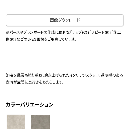
お役立ち資料
お問い合わせ（一般のお客様）
事業紹介
サンプル・カタログ請求／お問い合わせ（ビジネスのお客様）
画像ダウンロード
インテリア事業
会社情報
スペースソリューション事業
※パースやプランボードの作成に便利な「チップ(C)」「リピート(R)」「施工
オフィスソリューション事業
例(P)」などのJPEG画像をご用意しています。
会社情報
ファシリティソリューション事業
IR情報
不動産投資開発事業
採用情報
漆喰を幾層も塗り重ね、磨き上げられたイタリアンスタッコ。透明感のある
表情が空間に奥行きをもたらします。
お知らせ
プライバシーポリシー
サイトマップ
関連団体リンク集
カラーバリエーション
EN
CN