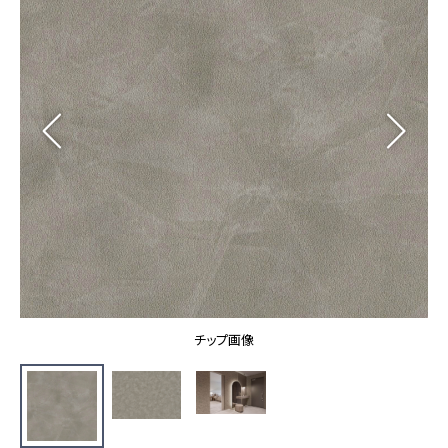
カーテン
カタログ一覧 トップ
床材
施工事例
壁紙
カーテン
ブランド・コレクション
施工事例 トップ
床材
Lilycolor Coordinate 着せ替えシミュレーション
リリカラノート
医療・福祉施設
ホテル・オフィス・店舗
サステナブル商品
モデルハウス
ノンワックス床タイル
ショールーム
新築戸建・マンション
壁紙機能性ガイド
ショールーム トップ
#リリカラのある暮らし
お客様サポート
東京ショールーム
大阪ショールーム
お客様サポート トップ
福岡ショールーム
チップ画像
よくあるご質問
資料ダウンロード
横浜ショールーム
画像ダウンロード
広島ショールーム
動画一覧
仙台ショールーム
非住宅案件に関するお問い合わせ
お手入れ便利帳
札幌ショールーム