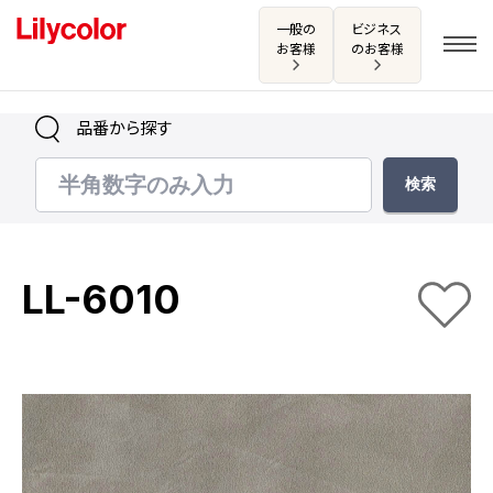
一般の
ビジネス
お客様
のお客様
品番から探す
ログイン・新規会員登録
サンプル・カタログ請求／お問い合わせ
LL-6010
お気に入り
商品を探す
商品を探す トップ
カタログ一覧
壁紙