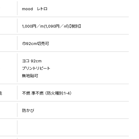
リ
mood レトロ
1,000円／m(1,090円／㎡)【税別】
巾92cm切売可
ヨコ 92cm
ト
プリントリピート
無地貼可
能
不燃 準不燃 （防火種別:1-4）
防かび