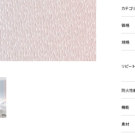
カテゴ
価格
規格
リピー
防火性
機能
素材