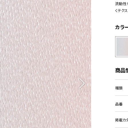
流動性
くテク
カラ
商品
種類
品番
掲載カ