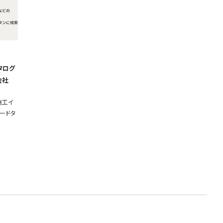
タログ
会社
施工イ
ードタ