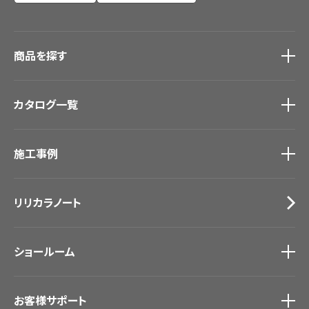
商品を探す
商品を探す
トップ
カタログ一覧
壁紙
カーテン
カタログ一覧
トップ
床材
施工事例
壁紙
ブランド・コレクション
カーテン
Lilycolor Coordinate 着せ替えシミュレーション
施工事例
トップ
床材
デジタル・デコ インクジェットプリント
リリカラノート
医療・福祉施設
サステナブル商品
ホテル・オフィス・店舗
ノンワックス床タイル
モデルハウス
壁紙機能性ガイド
ショールーム
新築戸建・マンション
#リリカラのある暮らし
ショールーム
トップ
お客様サポート
東京ショールーム