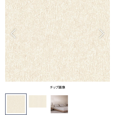
カーテン
カタログ一覧 トップ
床材
施工事例
壁紙
カーテン
ブランド・コレクション
施工事例 トップ
床材
Lilycolor Coordinate 着せ替えシミュレーション
リリカラノート
医療・福祉施設
ホテル・オフィス・店舗
サステナブル商品
モデルハウス
ノンワックス床タイル
ショールーム
新築戸建・マンション
壁紙機能性ガイド
ショールーム トップ
#リリカラのある暮らし
お客様サポート
東京ショールーム
大阪ショールーム
お客様サポート トップ
福岡ショールーム
チップ画像
よくあるご質問
資料ダウンロード
横浜ショールーム
画像ダウンロード
広島ショールーム
動画一覧
仙台ショールーム
非住宅案件に関するお問い合わせ
お手入れ便利帳
札幌ショールーム