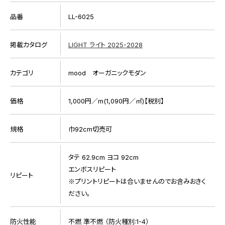
品番
LL-6025
掲載カタログ
LIGHT ライト 2025-2028
カテゴリ
mood オーガニックモダン
価格
1,000円／m(1,090円／㎡)【税別】
規格
巾92cm切売可
タテ 62.9cm ヨコ 92cm
エンボスリピート
リピート
※プリントリピートは合いませんのでお含みおきく
ださい。
防火性能
不燃 準不燃 （防火種別:1-4）