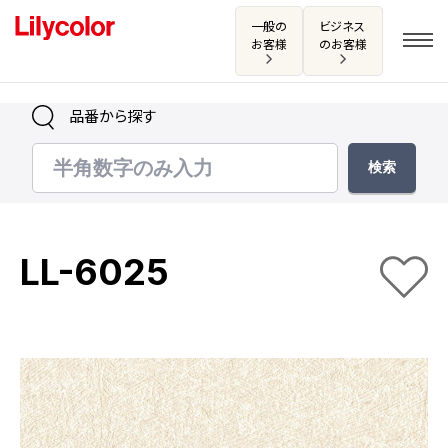
一般の
ビジネス
お客様
のお客様
品番から探す
ログイン・新規会員登録
サンプル・カタログ請求／お問い合わせ
LL-6025
お気に入り
商品を探す
商品を探す トップ
カタログ一覧
壁紙