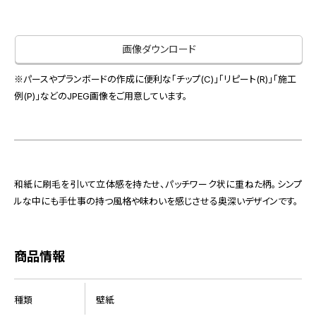
お役立ち資料
お問い合わせ（一般のお客様）
事業紹介
サンプル・カタログ請求／お問い合わせ（ビジネスのお客様）
画像ダウンロード
インテリア事業
会社情報
スペースソリューション事業
※パースやプランボードの作成に便利な「チップ(C)」「リピート(R)」「施工
オフィスソリューション事業
例(P)」などのJPEG画像をご用意しています。
会社情報
ファシリティソリューション事業
IR情報
不動産投資開発事業
採用情報
和紙に刷毛を引いて立体感を持たせ、パッチワーク状に重ねた柄。シンプ
ルな中にも手仕事の持つ風格や味わいを感じさせる奥深いデザインです。
お知らせ
プライバシーポリシー
サイトマップ
関連団体リンク集
商品情報
EN
CN
種類
壁紙