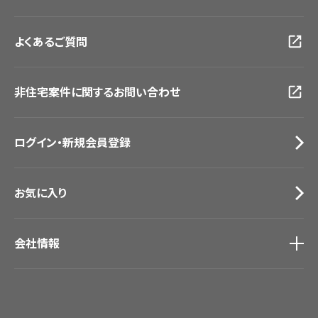
大阪ショールーム
お客様サポート
トップ
福岡ショールーム
よくあるご質問
資料ダウンロード
横浜ショールーム
画像ダウンロード
広島ショールーム
動画一覧
仙台ショールーム
非住宅案件に関するお問い合わせ
お手入れ便利帳
札幌ショールーム
お役立ち資料
お問い合わせ（一般のお客様）
ログイン・新規会員登録
サンプル・カタログ請求／お問い合わせ（ビジネスのお客様）
お気に入り
会社情報
会社情報
IR情報
採用情報