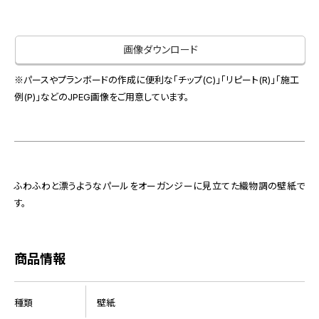
お役立ち資料
お問い合わせ（一般のお客様）
事業紹介
サンプル・カタログ請求／お問い合わせ（ビジネスのお客様）
画像ダウンロード
インテリア事業
会社情報
スペースソリューション事業
※パースやプランボードの作成に便利な「チップ(C)」「リピート(R)」「施工
オフィスソリューション事業
例(P)」などのJPEG画像をご用意しています。
会社情報
ファシリティソリューション事業
IR情報
不動産投資開発事業
採用情報
ふわふわと漂うようなパールをオーガンジーに見立てた織物調の壁紙で
す。
お知らせ
プライバシーポリシー
サイトマップ
関連団体リンク集
商品情報
EN
CN
種類
壁紙