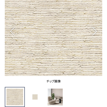
カーテン
カタログ一覧 トップ
床材
施工事例
壁紙
カーテン
ブランド・コレクション
施工事例 トップ
床材
Lilycolor Coordinate 着せ替えシミュレーション
リリカラノート
医療・福祉施設
ホテル・オフィス・店舗
サステナブル商品
モデルハウス
ノンワックス床タイル
ショールーム
新築戸建・マンション
壁紙機能性ガイド
ショールーム トップ
#リリカラのある暮らし
お客様サポート
東京ショールーム
大阪ショールーム
お客様サポート トップ
福岡ショールーム
チップ画像
よくあるご質問
資料ダウンロード
横浜ショールーム
画像ダウンロード
広島ショールーム
動画一覧
仙台ショールーム
非住宅案件に関するお問い合わせ
お手入れ便利帳
札幌ショールーム