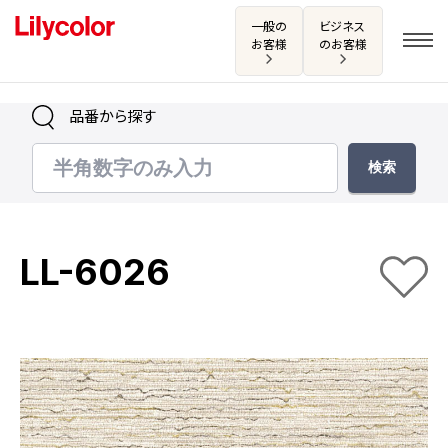
一般の
ビジネス
お客様
のお客様
品番から探す
ログイン・新規会員登録
サンプル・カタログ請求／お問い合わせ
LL-6026
お気に入り
商品を探す
商品を探す トップ
カタログ一覧
壁紙