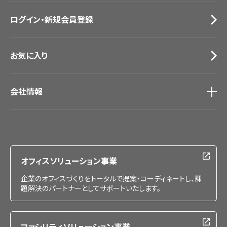
お問い合わせ（一般のお客様）
ログイン・新規会員登録
サンプル・カタログ請求／お問い合わせ（ビジネスのお客様）
お気に入り
会社情報
会社情報
IR情報
採用情報
オフィスソリューション事業
企業のオフィスづくりをトータルで提案・コーディネートし、課
題解決のパートナーとしてサポートいたします。
ファシリティソリューション事業