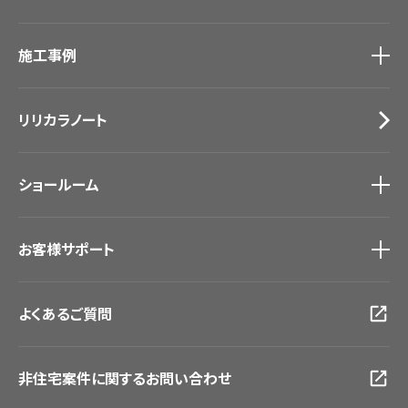
カーテン
カタログ一覧
トップ
床材
施工事例
壁紙
ブランド・コレクション
カーテン
Lilycolor Coordinate 着せ替えシミュレーション
施工事例
トップ
床材
デジタル・デコ インクジェットプリント
リリカラノート
医療・福祉施設
サステナブル商品
ホテル・オフィス・店舗
ノンワックス床タイル
モデルハウス
壁紙機能性ガイド
ショールーム
新築戸建・マンション
#リリカラのある暮らし
ショールーム
トップ
お客様サポート
東京ショールーム
大阪ショールーム
お客様サポート
トップ
福岡ショールーム
よくあるご質問
資料ダウンロード
横浜ショールーム
画像ダウンロード
広島ショールーム
動画一覧
仙台ショールーム
非住宅案件に関するお問い合わせ
お手入れ便利帳
札幌ショールーム
お役立ち資料