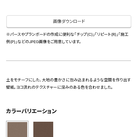
お役立ち資料
お問い合わせ（一般のお客様）
事業紹介
サンプル・カタログ請求／お問い合わせ（ビジネスのお客様）
画像ダウンロード
インテリア事業
会社情報
スペースソリューション事業
※パースやプランボードの作成に便利な「チップ(C)」「リピート(R)」「施工
オフィスソリューション事業
例(P)」などのJPEG画像をご用意しています。
会社情報
ファシリティソリューション事業
IR情報
不動産投資開発事業
採用情報
土をモチーフにした、大地の豊かさに包み込まれるような空間を作り出す
壁紙。ヨコ流れのテクスチャーに深みのある色を合わせました。
お知らせ
プライバシーポリシー
サイトマップ
関連団体リンク集
カラーバリエーション
EN
CN