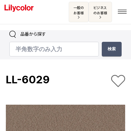
一般の
ビジネス
お客様
のお客様
品番から探す
ログイン・新規会員登録
サンプル・カタログ請求／お問い合わせ
LL-6029
お気に入り
商品を探す
商品を探す トップ
カタログ一覧
壁紙