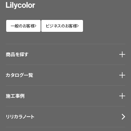
一般のお客様
ビジネスのお客様
商品を探す
商品を探す
トップ
カタログ一覧
壁紙
カーテン
カタログ一覧
トップ
床材
施工事例
壁紙
ブランド・コレクション
カーテン
Lilycolor Coordinate 着せ替えシミュレーション
施工事例
トップ
床材
デジタル・デコ インクジェットプリント
リリカラノート
医療・福祉施設
サステナブル商品
ホテル・オフィス・店舗
ノンワックス床タイル
モデルハウス
壁紙機能性ガイド