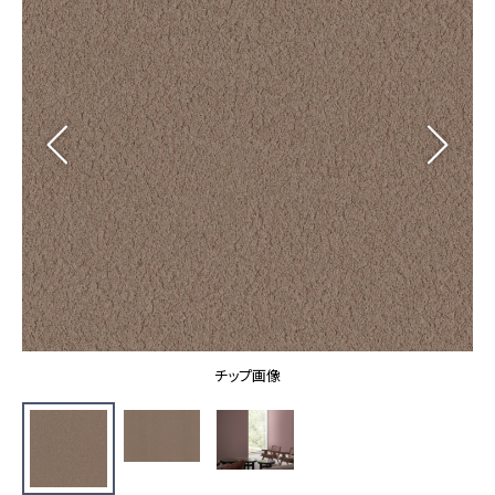
カーテン
カタログ一覧 トップ
床材
施工事例
壁紙
カーテン
ブランド・コレクション
施工事例 トップ
床材
Lilycolor Coordinate 着せ替えシミュレーション
リリカラノート
医療・福祉施設
ホテル・オフィス・店舗
サステナブル商品
モデルハウス
ノンワックス床タイル
ショールーム
新築戸建・マンション
壁紙機能性ガイド
ショールーム トップ
#リリカラのある暮らし
お客様サポート
東京ショールーム
大阪ショールーム
お客様サポート トップ
福岡ショールーム
チップ画像
よくあるご質問
資料ダウンロード
横浜ショールーム
画像ダウンロード
広島ショールーム
動画一覧
仙台ショールーム
非住宅案件に関するお問い合わせ
お手入れ便利帳
札幌ショールーム