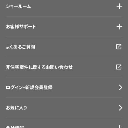
ショールーム
新築戸建・マンション
#リリカラのある暮らし
ショールーム
トップ
お客様サポート
東京ショールーム
大阪ショールーム
お客様サポート
トップ
福岡ショールーム
よくあるご質問
資料ダウンロード
横浜ショールーム
画像ダウンロード
広島ショールーム
動画一覧
仙台ショールーム
非住宅案件に関するお問い合わせ
お手入れ便利帳
札幌ショールーム
お役立ち資料
お問い合わせ（一般のお客様）
ログイン・新規会員登録
サンプル・カタログ請求／お問い合わせ（ビジネスのお客様）
お気に入り
会社情報