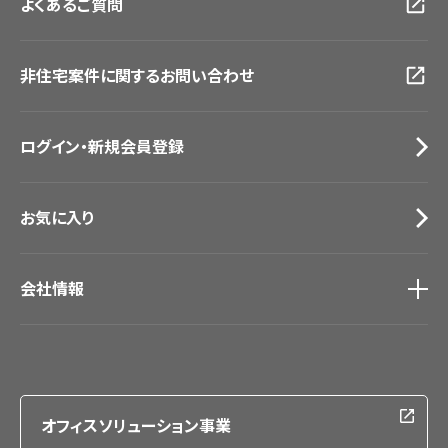
よくあるご質問
資料ダウンロード
横浜ショールーム
画像ダウンロード
広島ショールーム
動画一覧
仙台ショールーム
非住宅案件に関するお問い合わせ
お手入れ便利帳
札幌ショールーム
お役立ち資料
お問い合わせ（一般のお客様）
ログイン・新規会員登録
サンプル・カタログ請求／お問い合わせ（ビジネスのお客様）
お気に入り
会社情報
会社情報
IR情報
採用情報
オフィスソリューション事業