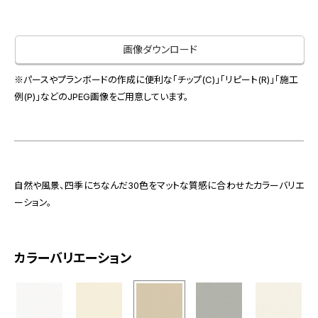
お役立ち資料
お問い合わせ（一般のお客様）
事業紹介
サンプル・カタログ請求／お問い合わせ（ビジネスのお客様）
画像ダウンロード
インテリア事業
会社情報
スペースソリューション事業
※パースやプランボードの作成に便利な「チップ(C)」「リピート(R)」「施工
オフィスソリューション事業
例(P)」などのJPEG画像をご用意しています。
会社情報
ファシリティソリューション事業
IR情報
不動産投資開発事業
採用情報
自然や風景、四季にちなんだ30色をマットな質感に合わせたカラーバリエ
ーション。
お知らせ
プライバシーポリシー
サイトマップ
関連団体リンク集
カラーバリエーション
EN
CN