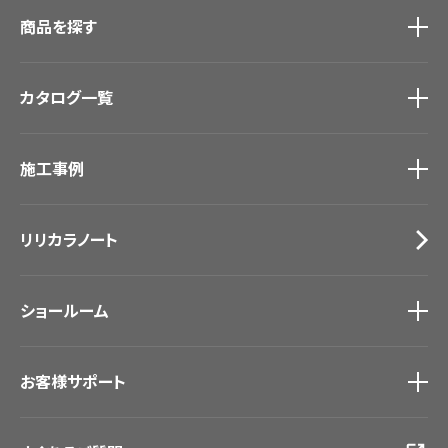
商品を探す
商品を探す
トップ
カタログ一覧
壁紙
カーテン
カタログ一覧
トップ
床材
施工事例
壁紙
ブランド・コレクション
カーテン
Lilycolor Coordinate 着せ替えシミュレーション
施工事例
トップ
床材
デジタル・デコ インクジェットプリント
リリカラノート
医療・福祉施設
サステナブル商品
ホテル・オフィス・店舗
ノンワックス床タイル
モデルハウス
壁紙機能性ガイド
ショールーム
新築戸建・マンション
#リリカラのある暮らし
ショールーム
トップ
お客様サポート
東京ショールーム
大阪ショールーム
お客様サポート
トップ
福岡ショールーム