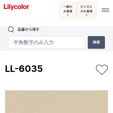
一般の
ビジネス
お客様
のお客様
品番から探す
ログイン・新規会員登録
サンプル・カタログ請求／お問い合わせ
LL-6035
お気に入り
商品を探す
商品を探す トップ
カタログ一覧
壁紙