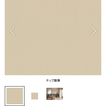
カーテン
カタログ一覧 トップ
床材
施工事例
壁紙
カーテン
ブランド・コレクション
施工事例 トップ
床材
Lilycolor Coordinate 着せ替えシミュレーション
リリカラノート
医療・福祉施設
ホテル・オフィス・店舗
サステナブル商品
モデルハウス
ノンワックス床タイル
ショールーム
新築戸建・マンション
壁紙機能性ガイド
ショールーム トップ
#リリカラのある暮らし
お客様サポート
東京ショールーム
大阪ショールーム
お客様サポート トップ
福岡ショールーム
チップ画像
よくあるご質問
資料ダウンロード
横浜ショールーム
画像ダウンロード
広島ショールーム
動画一覧
仙台ショールーム
非住宅案件に関するお問い合わせ
お手入れ便利帳
札幌ショールーム