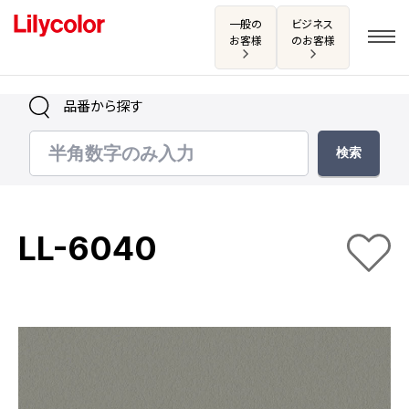
一般の
ビジネス
お客様
のお客様
品番から探す
ログイン・新規会員登録
サンプル・カタログ請求／お問い合わせ
LL-6040
お気に入り
商品を探す
商品を探す トップ
カタログ一覧
壁紙