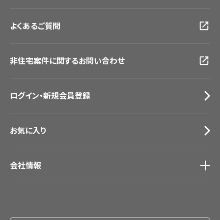
大阪ショールーム
お客様サポート
トップ
福岡ショールーム
よくあるご質問
資料ダウンロード
横浜ショールーム
画像ダウンロード
広島ショールーム
動画一覧
仙台ショールーム
非住宅案件に関するお問い合わせ
お手入れ便利帳
札幌ショールーム
お役立ち資料
お問い合わせ（一般のお客様）
ログイン・新規会員登録
サンプル・カタログ請求／お問い合わせ（ビジネスのお客様）
お気に入り
会社情報
会社情報
IR情報
採用情報