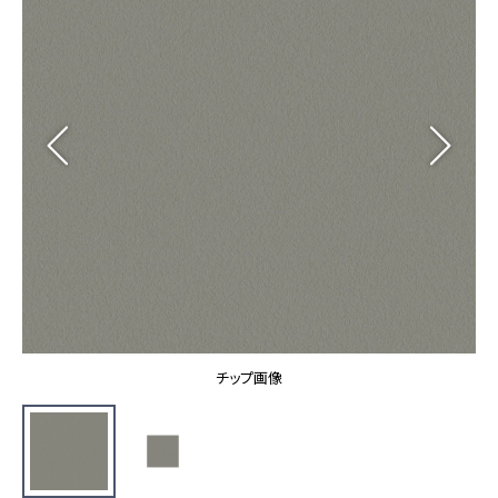
カーテン
カタログ一覧 トップ
床材
施工事例
壁紙
カーテン
ブランド・コレクション
施工事例 トップ
床材
Lilycolor Coordinate 着せ替えシミュレーション
リリカラノート
医療・福祉施設
ホテル・オフィス・店舗
サステナブル商品
モデルハウス
ノンワックス床タイル
ショールーム
新築戸建・マンション
壁紙機能性ガイド
ショールーム トップ
#リリカラのある暮らし
お客様サポート
東京ショールーム
大阪ショールーム
お客様サポート トップ
福岡ショールーム
チップ画像
よくあるご質問
資料ダウンロード
横浜ショールーム
画像ダウンロード
広島ショールーム
動画一覧
仙台ショールーム
非住宅案件に関するお問い合わせ
お手入れ便利帳
札幌ショールーム