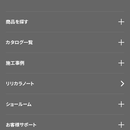
商品を探す
商品を探す
トップ
カタログ一覧
壁紙
カーテン
カタログ一覧
トップ
床材
施工事例
壁紙
ブランド・コレクション
カーテン
Lilycolor Coordinate 着せ替えシミュレーション
施工事例
トップ
床材
デジタル・デコ インクジェットプリント
リリカラノート
医療・福祉施設
サステナブル商品
ホテル・オフィス・店舗
ノンワックス床タイル
モデルハウス
壁紙機能性ガイド
ショールーム
新築戸建・マンション
#リリカラのある暮らし
ショールーム
トップ
お客様サポート
東京ショールーム