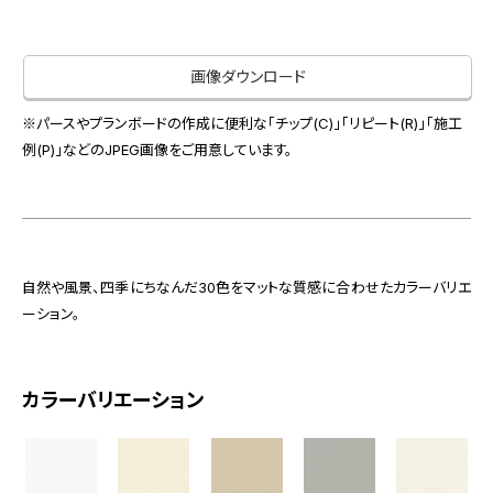
お役立ち資料
お問い合わせ（一般のお客様）
事業紹介
サンプル・カタログ請求／お問い合わせ（ビジネスのお客様）
画像ダウンロード
インテリア事業
会社情報
スペースソリューション事業
※パースやプランボードの作成に便利な「チップ(C)」「リピート(R)」「施工
オフィスソリューション事業
例(P)」などのJPEG画像をご用意しています。
会社情報
ファシリティソリューション事業
IR情報
不動産投資開発事業
採用情報
自然や風景、四季にちなんだ30色をマットな質感に合わせたカラーバリエ
ーション。
お知らせ
プライバシーポリシー
サイトマップ
関連団体リンク集
カラーバリエーション
EN
CN