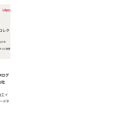
タログ
会社
施工イ
ードタ