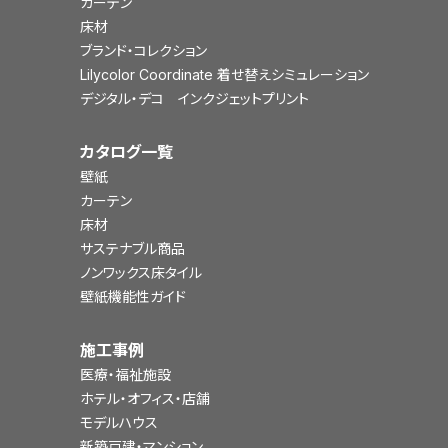
カーテン
床材
ブランド・コレクション
Lilycolor Coordinate 着せ替えシミュレーション
デジタル・デコ インクジェットプリント
カタログ一覧
壁紙
カーテン
床材
サステナブル商品
ノンワックス床タイル
壁紙機能性ガイド
施工事例
医療・福祉施設
ホテル・オフィス・店舗
モデルハウス
新築戸建・マンション