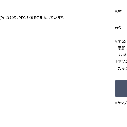
素材
(P)」などのJPEG画像をご用意しています。
備考
商品
意願
す。
商品
たみ
※サンプ