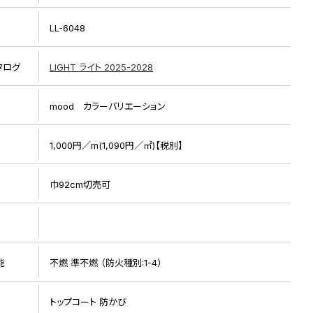
LL-6048
タログ
LIGHT ライト 2025-2028
リ
mood カラーバリエーション
1,000円／m(1,090円／㎡)【税別】
リピート画像
巾92cm切売可
ト
能
不燃 準不燃 （防火種別:1-4）
トップコート 防かび