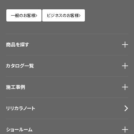
一般のお客様
ビジネスのお客様
商品を探す
商品を探す
トップ
カタログ一覧
壁紙
カーテン
カタログ一覧
トップ
床材
施工事例
壁紙
ブランド・コレクション
カーテン
Lilycolor Coordinate 着せ替えシミュレーション
施工事例
トップ
床材
デジタル・デコ インクジェットプリント
リリカラノート
医療・福祉施設
サステナブル商品
ホテル・オフィス・店舗
ノンワックス床タイル
モデルハウス
壁紙機能性ガイド
ショールーム
新築戸建・マンション