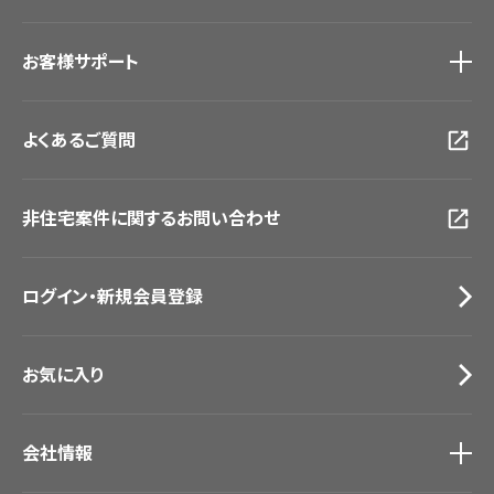
#リリカラのある暮らし
ショールーム
トップ
お客様サポート
東京ショールーム
大阪ショールーム
お客様サポート
トップ
福岡ショールーム
よくあるご質問
資料ダウンロード
横浜ショールーム
画像ダウンロード
広島ショールーム
動画一覧
仙台ショールーム
非住宅案件に関するお問い合わせ
お手入れ便利帳
札幌ショールーム
お役立ち資料
お問い合わせ（一般のお客様）
ログイン・新規会員登録
サンプル・カタログ請求／お問い合わせ（ビジネスのお客様）
お気に入り
会社情報