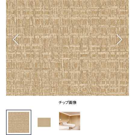
カーテン
カタログ一覧 トップ
床材
施工事例
壁紙
カーテン
ブランド・コレクション
施工事例 トップ
床材
Lilycolor Coordinate 着せ替えシミュレーション
リリカラノート
医療・福祉施設
ホテル・オフィス・店舗
サステナブル商品
モデルハウス
ノンワックス床タイル
ショールーム
新築戸建・マンション
壁紙機能性ガイド
ショールーム トップ
#リリカラのある暮らし
お客様サポート
東京ショールーム
大阪ショールーム
お客様サポート トップ
福岡ショールーム
チップ画像
よくあるご質問
資料ダウンロード
横浜ショールーム
画像ダウンロード
広島ショールーム
動画一覧
仙台ショールーム
非住宅案件に関するお問い合わせ
お手入れ便利帳
札幌ショールーム