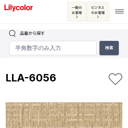
一般の
ビジネス
お客様
のお客様
品番から探す
ログイン・新規会員登録
サンプル・カタログ請求／お問い合わせ
LLA-6056
お気に入り
商品を探す
商品を探す トップ
カタログ一覧
壁紙