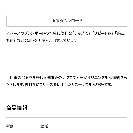
お役立ち資料
お問い合わせ（一般のお客様）
事業紹介
サンプル・カタログ請求／お問い合わせ（ビジネスのお客様）
画像ダウンロード
インテリア事業
会社情報
スペースソリューション事業
※パースやプランボードの作成に便利な「チップ(C)」「リピート(R)」「施工
オフィスソリューション事業
例(P)」などのJPEG画像をご用意しています。
会社情報
ファシリティソリューション事業
IR情報
不動産投資開発事業
採用情報
手仕事の温もりを感じる籐編みのテクスチャーがオリエンタルな情緒をも
たらします。裏打ちにフリースを使用したサステナブルな壁紙です。
お知らせ
プライバシーポリシー
サイトマップ
関連団体リンク集
商品情報
EN
CN
種類
壁紙