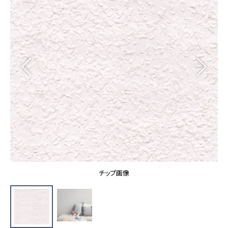
カーテン
カタログ一覧 トップ
床材
施工事例
壁紙
カーテン
ブランド・コレクション
施工事例 トップ
床材
Lilycolor Coordinate 着せ替えシミュレーション
リリカラノート
医療・福祉施設
ホテル・オフィス・店舗
サステナブル商品
モデルハウス
ノンワックス床タイル
ショールーム
新築戸建・マンション
壁紙機能性ガイド
ショールーム トップ
#リリカラのある暮らし
お客様サポート
東京ショールーム
大阪ショールーム
お客様サポート トップ
福岡ショールーム
チップ画像
よくあるご質問
資料ダウンロード
横浜ショールーム
画像ダウンロード
広島ショールーム
動画一覧
仙台ショールーム
非住宅案件に関するお問い合わせ
お手入れ便利帳
札幌ショールーム