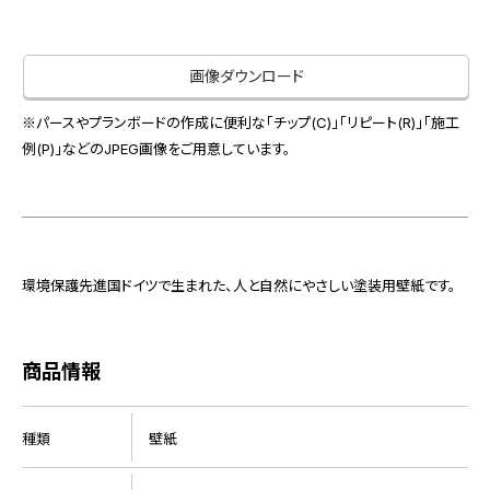
お役立ち資料
お問い合わせ（一般のお客様）
事業紹介
サンプル・カタログ請求／お問い合わせ（ビジネスのお客様）
画像ダウンロード
インテリア事業
会社情報
スペースソリューション事業
※パースやプランボードの作成に便利な「チップ(C)」「リピート(R)」「施工
オフィスソリューション事業
例(P)」などのJPEG画像をご用意しています。
会社情報
ファシリティソリューション事業
IR情報
不動産投資開発事業
採用情報
環境保護先進国ドイツで生まれた、人と自然にやさしい塗装用壁紙です。
お知らせ
プライバシーポリシー
サイトマップ
関連団体リンク集
商品情報
種類
壁紙
EN
CN