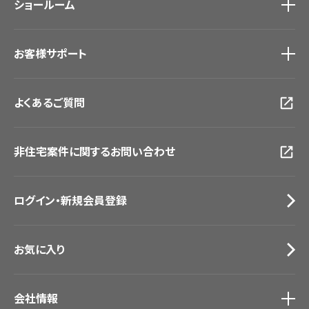
ショールーム
新築戸建・マンション
#リリカラのある暮らし
ショールーム
トップ
お客様サポート
東京ショールーム
大阪ショールーム
お客様サポート
トップ
福岡ショールーム
よくあるご質問
資料ダウンロード
横浜ショールーム
画像ダウンロード
広島ショールーム
動画一覧
仙台ショールーム
非住宅案件に関するお問い合わせ
お手入れ便利帳
札幌ショールーム
お役立ち資料
お問い合わせ（一般のお客様）
ログイン・新規会員登録
サンプル・カタログ請求／お問い合わせ（ビジネスのお客様）
お気に入り
会社情報