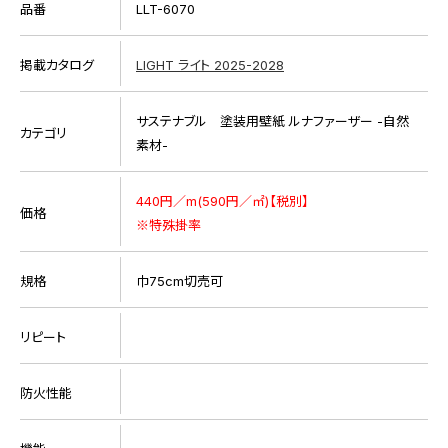
品番
LLT-6070
掲載カタログ
LIGHT ライト 2025-2028
サステナブル 塗装用壁紙 ルナファーザー -自然
カテゴリ
素材-
440円／m(590円／㎡)【税別】
価格
※特殊掛率
規格
巾75cm切売可
リピート
防火性能