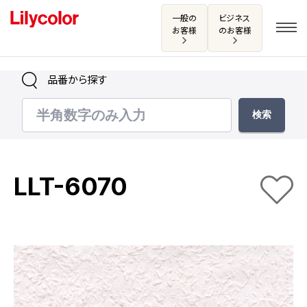
一般の
ビジネス
お客様
のお客様
品番から探す
ログイン・新規会員登録
サンプル・カタログ請求／お問い合わせ
LLT-6070
お気に入り
商品を探す
商品を探す トップ
カタログ一覧
壁紙