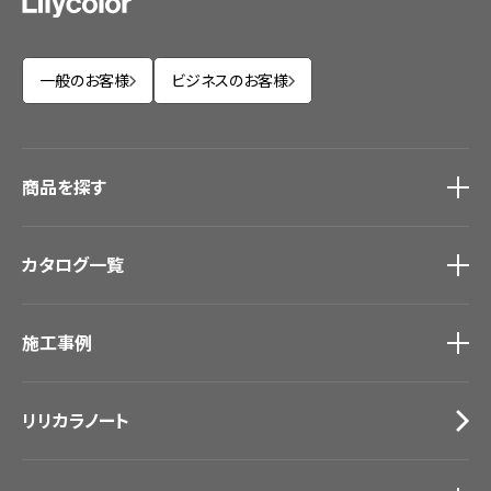
一般のお客様
ビジネスのお客様
商品を探す
商品を探す
トップ
カタログ一覧
壁紙
カーテン
カタログ一覧
トップ
床材
施工事例
壁紙
ブランド・コレクション
カーテン
Lilycolor Coordinate 着せ替えシミュレーション
施工事例
トップ
床材
デジタル・デコ インクジェットプリント
リリカラノート
医療・福祉施設
サステナブル商品
ホテル・オフィス・店舗
ノンワックス床タイル
モデルハウス
壁紙機能性ガイド