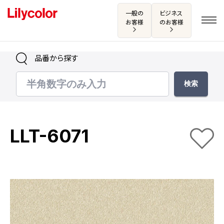
一般の
ビジネス
お客様
のお客様
品番から探す
ログイン・新規会員登録
サンプル・カタログ請求／お問い合わせ
LLT-6071
お気に入り
商品を探す
商品を探す トップ
カタログ一覧
壁紙