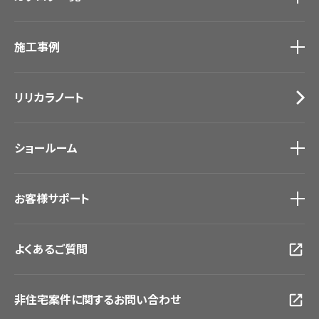
カーテン
カタログ一覧
トップ
床材
施工事例
壁紙
ブランド・コレクション
カーテン
Lilycolor Coordinate 着せ替えシミュレーション
施工事例
トップ
床材
デジタル・デコ インクジェットプリント
リリカラノート
医療・福祉施設
サステナブル商品
ホテル・オフィス・店舗
ノンワックス床タイル
モデルハウス
壁紙機能性ガイド
ショールーム
新築戸建・マンション
#リリカラのある暮らし
ショールーム
トップ
お客様サポート
東京ショールーム
大阪ショールーム
お客様サポート
トップ
福岡ショールーム
よくあるご質問
資料ダウンロード
横浜ショールーム
画像ダウンロード
広島ショールーム
動画一覧
仙台ショールーム
非住宅案件に関するお問い合わせ
お手入れ便利帳
札幌ショールーム
お役立ち資料