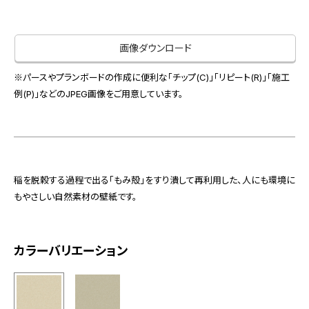
お役立ち資料
お問い合わせ（一般のお客様）
事業紹介
サンプル・カタログ請求／お問い合わせ（ビジネスのお客様）
画像ダウンロード
インテリア事業
会社情報
スペースソリューション事業
※パースやプランボードの作成に便利な「チップ(C)」「リピート(R)」「施工
オフィスソリューション事業
例(P)」などのJPEG画像をご用意しています。
会社情報
ファシリティソリューション事業
IR情報
不動産投資開発事業
採用情報
稲を脱穀する過程で出る「もみ殻」をすり潰して再利用した、人にも環境に
もやさしい自然素材の壁紙です。
お知らせ
プライバシーポリシー
サイトマップ
関連団体リンク集
カラーバリエーション
EN
CN