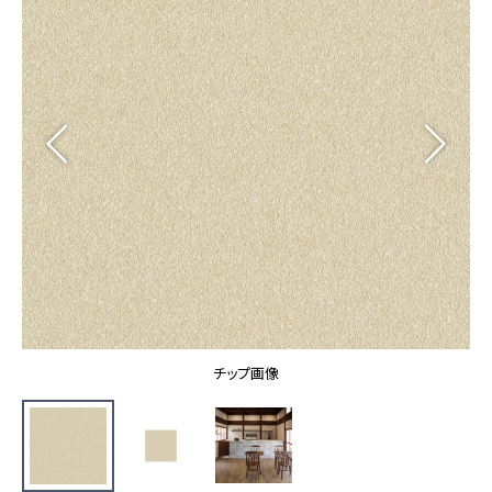
カーテン
カタログ一覧 トップ
床材
施工事例
壁紙
カーテン
ブランド・コレクション
施工事例 トップ
床材
Lilycolor Coordinate 着せ替えシミュレーション
リリカラノート
医療・福祉施設
ホテル・オフィス・店舗
サステナブル商品
モデルハウス
ノンワックス床タイル
ショールーム
新築戸建・マンション
壁紙機能性ガイド
ショールーム トップ
#リリカラのある暮らし
お客様サポート
東京ショールーム
大阪ショールーム
お客様サポート トップ
福岡ショールーム
チップ画像
よくあるご質問
資料ダウンロード
横浜ショールーム
画像ダウンロード
広島ショールーム
動画一覧
仙台ショールーム
非住宅案件に関するお問い合わせ
お手入れ便利帳
札幌ショールーム