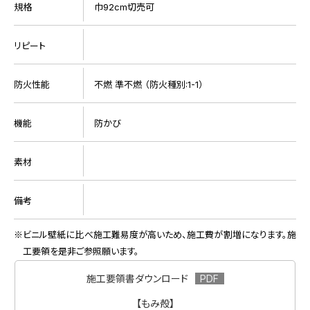
規格
巾92cm切売可
リピート
防火性能
不燃 準不燃 （防火種別:1-1）
機能
防かび
素材
備考
ビニル壁紙に比べ施工難易度が高いため、施工費が割増になります。施
工要領を是非ご参照願います。
施工要領書ダウンロード
【もみ殻】