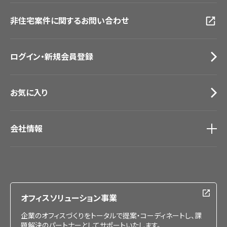
動画一覧
仙台ショールーム
非住宅案件に関するお問い合わせ
お手入れ便利帳
札幌ショールーム
お役立ち資料
お問い合わせ（一般のお客様）
ログイン・新規会員登録
サンプル・カタログ請求／お問い合わせ（ビジネスのお客様）
お気に入り
会社情報
会社情報
IR情報
採用情報
オフィスソリューション事業
企業のオフィスづくりをトータルで提案・コーディネートし、課
題解決のパートナーとしてサポートいたします。