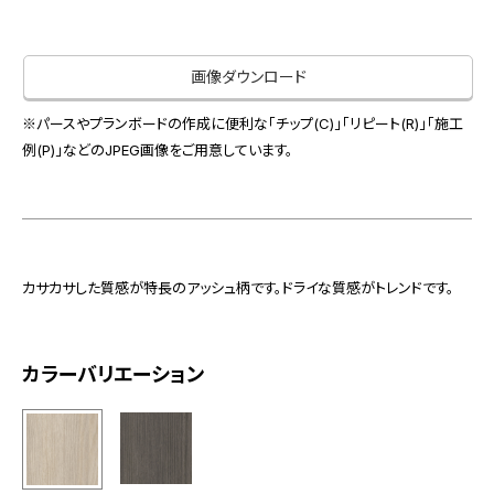
お役立ち資料
お問い合わせ（一般のお客様）
事業紹介
サンプル・カタログ請求／お問い合わせ（ビジネスのお客様）
画像ダウンロード
インテリア事業
会社情報
スペースソリューション事業
※パースやプランボードの作成に便利な「チップ(C)」「リピート(R)」「施工
オフィスソリューション事業
例(P)」などのJPEG画像をご用意しています。
会社情報
ファシリティソリューション事業
IR情報
不動産投資開発事業
採用情報
カサカサした質感が特長のアッシュ柄です。ドライな質感がトレンドです。
お知らせ
プライバシーポリシー
サイトマップ
関連団体リンク集
カラーバリエーション
EN
CN