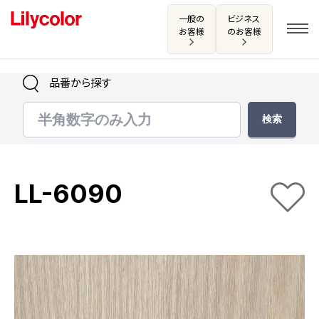
一般の
ビジネス
お客様
のお客様
品番から探す
ログイン・新規会員登録
サンプル・カタログ請求／お問い合わせ
LL-6090
お気に入り
商品を探す
商品を探す トップ
カタログ一覧
壁紙