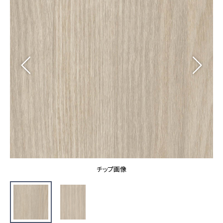
カーテン
カタログ一覧 トップ
床材
施工事例
壁紙
カーテン
ブランド・コレクション
施工事例 トップ
床材
Lilycolor Coordinate 着せ替えシミュレーション
リリカラノート
医療・福祉施設
ホテル・オフィス・店舗
サステナブル商品
モデルハウス
ノンワックス床タイル
ショールーム
新築戸建・マンション
壁紙機能性ガイド
ショールーム トップ
#リリカラのある暮らし
お客様サポート
東京ショールーム
大阪ショールーム
お客様サポート トップ
福岡ショールーム
チップ画像
よくあるご質問
資料ダウンロード
横浜ショールーム
画像ダウンロード
広島ショールーム
動画一覧
仙台ショールーム
非住宅案件に関するお問い合わせ
お手入れ便利帳
札幌ショールーム