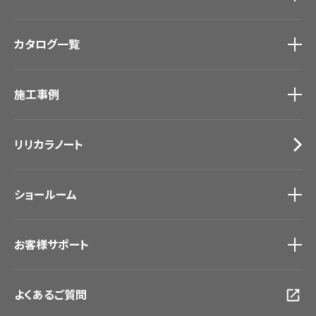
商品を探す
トップ
カタログ一覧
壁紙
カーテン
カタログ一覧
トップ
床材
施工事例
壁紙
ブランド・コレクション
カーテン
Lilycolor Coordinate 着せ替えシミュレーション
施工事例
トップ
床材
デジタル・デコ インクジェットプリント
リリカラノート
医療・福祉施設
サステナブル商品
ホテル・オフィス・店舗
ノンワックス床タイル
モデルハウス
壁紙機能性ガイド
ショールーム
新築戸建・マンション
#リリカラのある暮らし
ショールーム
トップ
お客様サポート
東京ショールーム
大阪ショールーム
お客様サポート
トップ
福岡ショールーム
よくあるご質問
資料ダウンロード
横浜ショールーム
画像ダウンロード
広島ショールーム