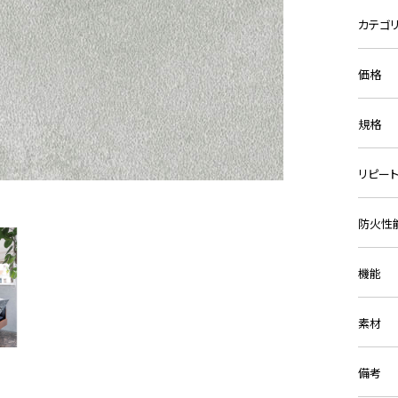
カテゴ
価格
規格
リピー
防火性
機能
素材
備考