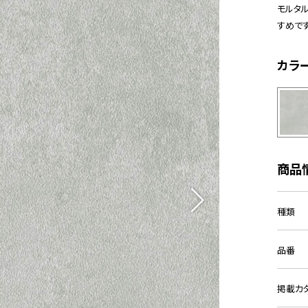
モルタル
すめです
カラ
商品
種類
品番
掲載カ