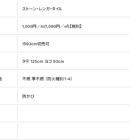
リ
ストーン・レンガ・タイル
1,000円／m(1,090円／㎡)【税別】
巾93cm切売可
ト
タテ 125cm ヨコ 93cm
リピート画像
能
不燃 準不燃 （防火種別:1-4）
防かび