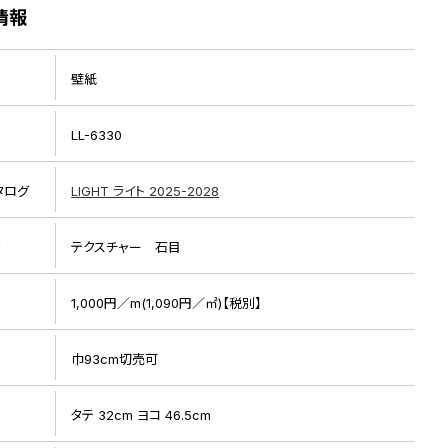
情報
壁紙
LL-6330
タログ
LIGHT ライト 2025-2028
リ
テクスチャー 石目
1,000円／m(1,090円／㎡)【税別】
巾93cm切売可
ト
タテ 32cm ヨコ 46.5cm