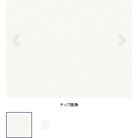
カーテン
カタログ一覧 トップ
床材
施工事例
壁紙
カーテン
ブランド・コレクション
施工事例 トップ
床材
Lilycolor Coordinate 着せ替えシミュレーション
リリカラノート
医療・福祉施設
ホテル・オフィス・店舗
サステナブル商品
モデルハウス
ノンワックス床タイル
ショールーム
新築戸建・マンション
壁紙機能性ガイド
ショールーム トップ
#リリカラのある暮らし
お客様サポート
東京ショールーム
大阪ショールーム
お客様サポート トップ
福岡ショールーム
チップ画像
よくあるご質問
資料ダウンロード
横浜ショールーム
画像ダウンロード
広島ショールーム
動画一覧
仙台ショールーム
非住宅案件に関するお問い合わせ
お手入れ便利帳
札幌ショールーム