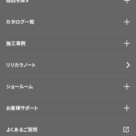
商品を探す
商品を探す
トップ
カタログ一覧
壁紙
カーテン
カタログ一覧
トップ
床材
施工事例
壁紙
ブランド・コレクション
カーテン
Lilycolor Coordinate 着せ替えシミュレーション
施工事例
トップ
床材
デジタル・デコ インクジェットプリント
リリカラノート
医療・福祉施設
サステナブル商品
ホテル・オフィス・店舗
ノンワックス床タイル
モデルハウス
壁紙機能性ガイド
ショールーム
新築戸建・マンション
#リリカラのある暮らし
ショールーム
トップ
お客様サポート
東京ショールーム
大阪ショールーム
お客様サポート
トップ
福岡ショールーム
よくあるご質問
資料ダウンロード
横浜ショールーム