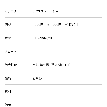
カテゴリ
テクスチャー 石目
価格
1,000円／m(1,090円／㎡)【税別】
規格
巾92cm切売可
リピート
防火性能
不燃 準不燃 （防火種別:1-4）
機能
防かび
素材
備考