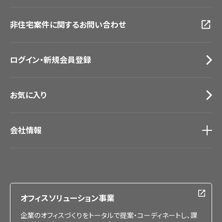
画像ダウンロード
広島ショールーム
動画一覧
仙台ショールーム
非住宅案件に関するお問い合わせ
お手入れ便利帳
札幌ショールーム
お役立ち資料
お問い合わせ（一般のお客様）
ログイン・新規会員登録
サンプル・カタログ請求／お問い合わせ（ビジネスのお客様）
お気に入り
会社情報
会社情報
IR情報
採用情報
オフィスソリューション事業
企業のオフィスづくりをトータルで提案・コーディネートし、課