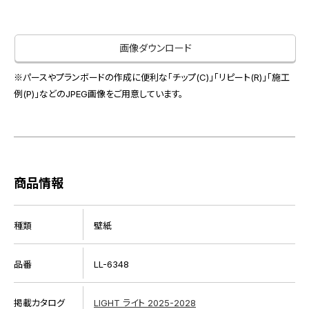
お役立ち資料
お問い合わせ（一般のお客様）
事業紹介
サンプル・カタログ請求／お問い合わせ（ビジネスのお客様）
画像ダウンロード
インテリア事業
会社情報
スペースソリューション事業
※パースやプランボードの作成に便利な「チップ(C)」「リピート(R)」「施工
オフィスソリューション事業
例(P)」などのJPEG画像をご用意しています。
会社情報
ファシリティソリューション事業
IR情報
不動産投資開発事業
採用情報
商品情報
お知らせ
プライバシーポリシー
サイトマップ
関連団体リンク集
種類
壁紙
品番
LL-6348
EN
CN
掲載カタログ
LIGHT ライト 2025-2028