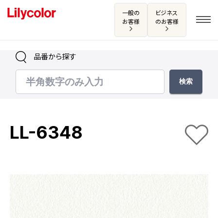
一般の
ビジネス
お客様
のお客様
品番から探す
ログイン・新規会員登録
サンプル・カタログ請求／お問い合わせ
LL-6348
お気に入り
商品を探す
商品を探す トップ
カタログ一覧
壁紙