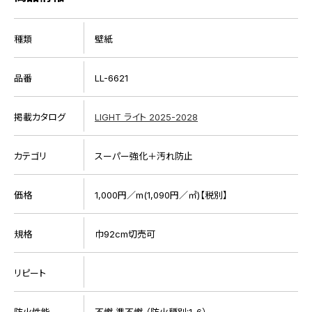
種類
壁紙
品番
LL-6621
掲載カタログ
LIGHT ライト 2025-2028
カテゴリ
スーパー強化＋汚れ防止
価格
1,000円／m(1,090円／㎡)【税別】
規格
巾92cm切売可
リピート
防火性能
不燃 準不燃 （防火種別:1-6）