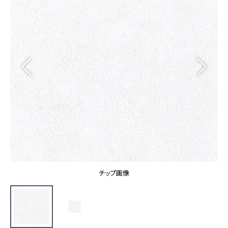
カーテン
カタログ一覧 トップ
床材
施工事例
壁紙
カーテン
ブランド・コレクション
施工事例 トップ
床材
Lilycolor Coordinate 着せ替えシミュレーション
リリカラノート
医療・福祉施設
ホテル・オフィス・店舗
サステナブル商品
モデルハウス
ノンワックス床タイル
ショールーム
新築戸建・マンション
壁紙機能性ガイド
ショールーム トップ
#リリカラのある暮らし
お客様サポート
東京ショールーム
大阪ショールーム
お客様サポート トップ
福岡ショールーム
チップ画像
よくあるご質問
資料ダウンロード
横浜ショールーム
画像ダウンロード
広島ショールーム
動画一覧
仙台ショールーム
非住宅案件に関するお問い合わせ
お手入れ便利帳
札幌ショールーム