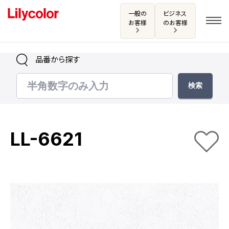
一般の
ビジネス
お客様
のお客様
品番から探す
ログイン・新規会員登録
サンプル・カタログ請求／お問い合わせ
LL-6621
お気に入り
商品を探す
商品を探す トップ
カタログ一覧
壁紙