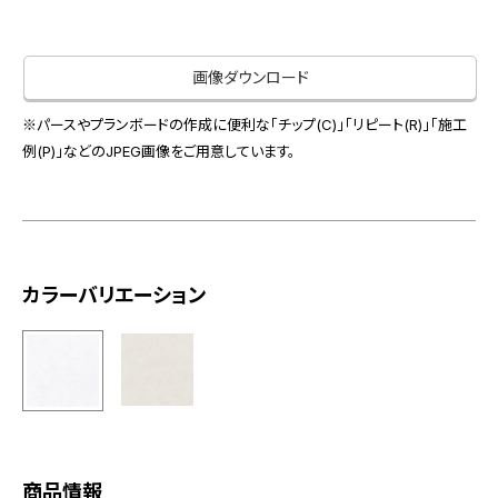
お役立ち資料
お問い合わせ（一般のお客様）
事業紹介
サンプル・カタログ請求／お問い合わせ（ビジネスのお客様）
画像ダウンロード
インテリア事業
会社情報
スペースソリューション事業
※パースやプランボードの作成に便利な「チップ(C)」「リピート(R)」「施工
オフィスソリューション事業
例(P)」などのJPEG画像をご用意しています。
会社情報
ファシリティソリューション事業
IR情報
不動産投資開発事業
採用情報
カラーバリエーション
お知らせ
プライバシーポリシー
サイトマップ
関連団体リンク集
EN
CN
商品情報