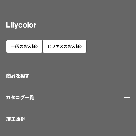
一般のお客様
ビジネスのお客様
商品を探す
商品を探す
トップ
カタログ一覧
壁紙
カーテン
カタログ一覧
トップ
床材
施工事例
壁紙
ブランド・コレクション
カーテン
Lilycolor Coordinate 着せ替えシミュレーション
施工事例
トップ
床材
デジタル・デコ インクジェットプリント