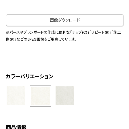
お役立ち資料
お問い合わせ（一般のお客様）
事業紹介
サンプル・カタログ請求／お問い合わせ（ビジネスのお客様）
画像ダウンロード
インテリア事業
会社情報
スペースソリューション事業
※パースやプランボードの作成に便利な「チップ(C)」「リピート(R)」「施工
オフィスソリューション事業
例(P)」などのJPEG画像をご用意しています。
会社情報
ファシリティソリューション事業
IR情報
不動産投資開発事業
採用情報
カラーバリエーション
お知らせ
プライバシーポリシー
サイトマップ
関連団体リンク集
EN
CN
商品情報