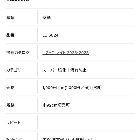
種類
壁紙
品番
LL-6624
掲載カタログ
LIGHT ライト 2025-2028
カテゴリ
スーパー強化＋汚れ防止
価格
1,000円／m(1,090円／㎡)【税別】
規格
巾92cm切売可
リピート
防火性能
不燃 準不燃 （防火種別:1-6）