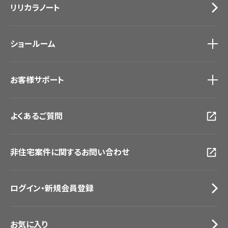
リリカラノート
医療・福祉施設
サステナブル商品
ホテル・オフィス・店舗
ノンワックス床タイル
モデルハウス
壁紙機能性ガイド
ショールーム
新築戸建・マンション
#リリカラのある暮らし
ショールーム
トップ
お客様サポート
東京ショールーム
大阪ショールーム
お客様サポート
トップ
福岡ショールーム
よくあるご質問
資料ダウンロード
横浜ショールーム
画像ダウンロード
広島ショールーム
動画一覧
仙台ショールーム
非住宅案件に関するお問い合わせ
お手入れ便利帳
札幌ショールーム
お役立ち資料
お問い合わせ（一般のお客様）
ログイン・新規会員登録
サンプル・カタログ請求／お問い合わせ（ビジネスのお客様）
お気に入り