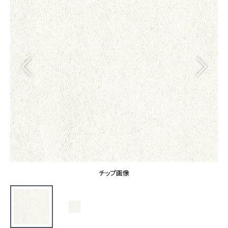
カーテン
カタログ一覧 トップ
床材
施工事例
壁紙
カーテン
ブランド・コレクション
施工事例 トップ
床材
Lilycolor Coordinate 着せ替えシミュレーション
リリカラノート
医療・福祉施設
ホテル・オフィス・店舗
サステナブル商品
モデルハウス
ノンワックス床タイル
ショールーム
新築戸建・マンション
壁紙機能性ガイド
ショールーム トップ
#リリカラのある暮らし
お客様サポート
東京ショールーム
大阪ショールーム
お客様サポート トップ
福岡ショールーム
チップ画像
よくあるご質問
資料ダウンロード
横浜ショールーム
画像ダウンロード
広島ショールーム
動画一覧
仙台ショールーム
非住宅案件に関するお問い合わせ
お手入れ便利帳
札幌ショールーム