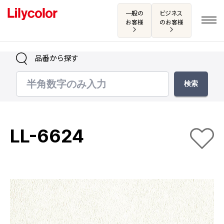
一般の
ビジネス
お客様
のお客様
品番から探す
ログイン・新規会員登録
サンプル・カタログ請求／お問い合わせ
LL-6624
お気に入り
商品を探す
商品を探す トップ
カタログ一覧
壁紙