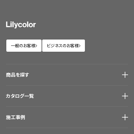
一般のお客様
ビジネスのお客様
商品を探す
商品を探す
トップ
カタログ一覧
壁紙
カーテン
カタログ一覧
トップ
床材
施工事例
壁紙
ブランド・コレクション
カーテン
Lilycolor Coordinate 着せ替えシミュレーション
施工事例
トップ
床材
デジタル・デコ インクジェットプリント