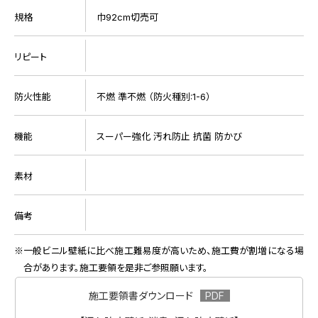
規格
巾92cm切売可
リピート
防火性能
不燃 準不燃 （防火種別:1-6）
機能
スーパー強化 汚れ防止 抗菌 防かび
素材
備考
一般ビニル壁紙に比べ施工難易度が高いため、施工費が割増になる場
合があります。施工要領を是非ご参照願います。
施工要領書ダウンロード