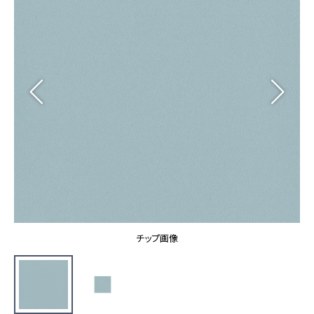
カーテン
カタログ一覧 トップ
床材
施工事例
壁紙
カーテン
ブランド・コレクション
施工事例 トップ
床材
Lilycolor Coordinate 着せ替えシミュレーション
リリカラノート
医療・福祉施設
ホテル・オフィス・店舗
サステナブル商品
モデルハウス
ノンワックス床タイル
ショールーム
新築戸建・マンション
壁紙機能性ガイド
ショールーム トップ
#リリカラのある暮らし
お客様サポート
東京ショールーム
大阪ショールーム
お客様サポート トップ
福岡ショールーム
チップ画像
よくあるご質問
資料ダウンロード
横浜ショールーム
画像ダウンロード
広島ショールーム
動画一覧
仙台ショールーム
非住宅案件に関するお問い合わせ
お手入れ便利帳
札幌ショールーム