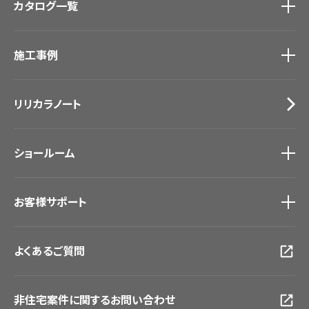
カタログ一覧
壁紙
カーテン
カタログ一覧
トップ
床材
施工事例
壁紙
ブランド・コレクション
カーテン
Lilycolor Coordinate 着せ替えシミュレーション
施工事例
トップ
床材
デジタル・デコ インクジェットプリント
リリカラノート
医療・福祉施設
サステナブル商品
ホテル・オフィス・店舗
ノンワックス床タイル
モデルハウス
壁紙機能性ガイド
ショールーム
新築戸建・マンション
#リリカラのある暮らし
ショールーム
トップ
お客様サポート
東京ショールーム
大阪ショールーム
お客様サポート
トップ
福岡ショールーム
よくあるご質問
資料ダウンロード
横浜ショールーム
画像ダウンロード
広島ショールーム
動画一覧
仙台ショールーム
非住宅案件に関するお問い合わせ
お手入れ便利帳
札幌ショールーム