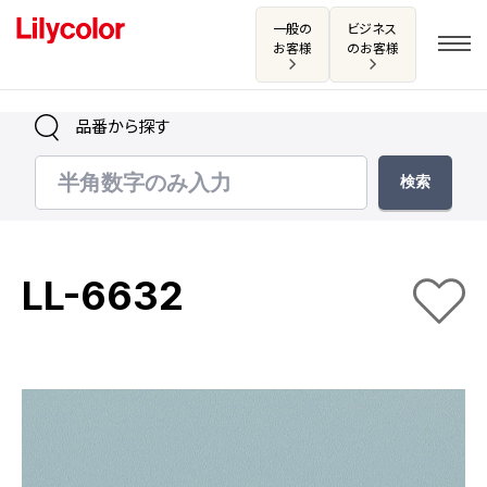
一般の
ビジネス
お客様
のお客様
品番から探す
ログイン・新規会員登録
サンプル・カタログ請求／お問い合わせ
LL-6632
お気に入り
商品を探す
商品を探す トップ
カタログ一覧
壁紙