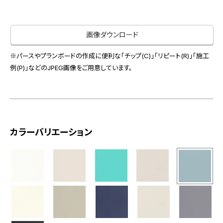
お役立ち資料
お問い合わせ（一般のお客様）
事業紹介
サンプル・カタログ請求／お問い合わせ（ビジネスのお客様）
画像ダウンロード
インテリア事業
会社情報
スペースソリューション事業
※パースやプランボードの作成に便利な「チップ(C)」「リピート(R)」「施工
オフィスソリューション事業
例(P)」などのJPEG画像をご用意しています。
会社情報
ファシリティソリューション事業
IR情報
不動産投資開発事業
採用情報
カラーバリエーション
お知らせ
プライバシーポリシー
サイトマップ
関連団体リンク集
EN
CN