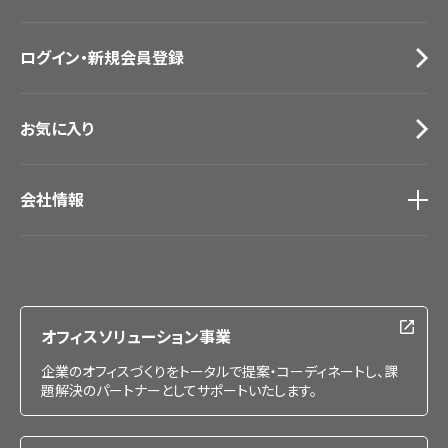
お役立ち資料
お問い合わせ（一般のお客様）
ログイン・新規会員登録
サンプル・カタログ請求／お問い合わせ（ビジネスのお客様）
お気に入り
会社情報
会社情報
IR情報
採用情報
オフィスソリューション事業
企業のオフィスづくりをトータルで提案・コーディネートし、課
題解決のパートナーとしてサポートいたします。