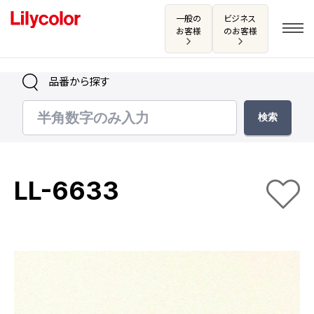
一般の
ビジネス
お客様
のお客様
品番から探す
ログイン・新規会員登録
サンプル・カタログ請求／お問い合わせ
LL-6633
お気に入り
商品を探す
商品を探す トップ
カタログ一覧
壁紙