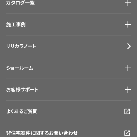
カタログ一覧
壁紙
カーテン
カタログ一覧
トップ
床材
施工事例
壁紙
ブランド・コレクション
カーテン
Lilycolor Coordinate 着せ替えシミュレーション
施工事例
トップ
床材
デジタル・デコ インクジェットプリント
リリカラノート
医療・福祉施設
サステナブル商品
ホテル・オフィス・店舗
ノンワックス床タイル
モデルハウス
壁紙機能性ガイド
ショールーム
新築戸建・マンション
#リリカラのある暮らし
ショールーム
トップ
お客様サポート
東京ショールーム
大阪ショールーム
お客様サポート
トップ
福岡ショールーム
よくあるご質問
資料ダウンロード
横浜ショールーム
画像ダウンロード
広島ショールーム
動画一覧
仙台ショールーム
非住宅案件に関するお問い合わせ
お手入れ便利帳
札幌ショールーム