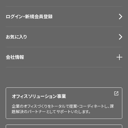
お役立ち資料
お問い合わせ（一般のお客様）
ログイン・新規会員登録
サンプル・カタログ請求／お問い合わせ（ビジネスのお客様）
お気に入り
会社情報
会社情報
IR情報
採用情報
オフィスソリューション事業
企業のオフィスづくりをトータルで提案・コーディネートし、課
題解決のパートナーとしてサポートいたします。