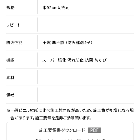
規格
巾92cm切売可
リピート
防火性能
不燃 準不燃 （防火種別:1-6）
機能
スーパー強化 汚れ防止 抗菌 防かび
素材
備考
一般ビニル壁紙に比べ施工難易度が高いため、施工費が割増になる場
合があります。施工要領を是非ご参照願います。
施工要領書ダウンロード