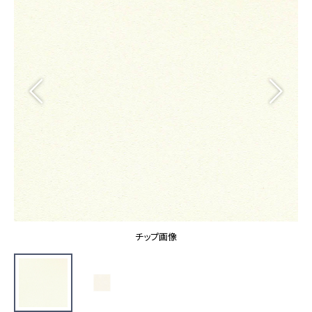
カーテン
カタログ一覧 トップ
床材
施工事例
壁紙
カーテン
ブランド・コレクション
施工事例 トップ
床材
Lilycolor Coordinate 着せ替えシミュレーション
リリカラノート
医療・福祉施設
ホテル・オフィス・店舗
サステナブル商品
モデルハウス
ノンワックス床タイル
ショールーム
新築戸建・マンション
壁紙機能性ガイド
ショールーム トップ
#リリカラのある暮らし
お客様サポート
東京ショールーム
大阪ショールーム
お客様サポート トップ
福岡ショールーム
チップ画像
よくあるご質問
資料ダウンロード
横浜ショールーム
画像ダウンロード
広島ショールーム
動画一覧
仙台ショールーム
非住宅案件に関するお問い合わせ
お手入れ便利帳
札幌ショールーム