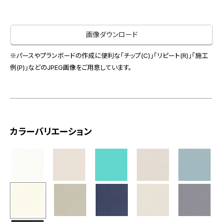
お役立ち資料
お問い合わせ（一般のお客様）
事業紹介
サンプル・カタログ請求／お問い合わせ（ビジネスのお客様）
画像ダウンロード
インテリア事業
会社情報
スペースソリューション事業
※パースやプランボードの作成に便利な「チップ(C)」「リピート(R)」「施工
オフィスソリューション事業
例(P)」などのJPEG画像をご用意しています。
会社情報
ファシリティソリューション事業
IR情報
不動産投資開発事業
採用情報
カラーバリエーション
お知らせ
プライバシーポリシー
サイトマップ
関連団体リンク集
EN
CN