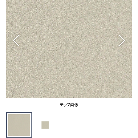
カーテン
カタログ一覧 トップ
床材
施工事例
壁紙
カーテン
ブランド・コレクション
施工事例 トップ
床材
Lilycolor Coordinate 着せ替えシミュレーション
リリカラノート
医療・福祉施設
ホテル・オフィス・店舗
サステナブル商品
モデルハウス
ノンワックス床タイル
ショールーム
新築戸建・マンション
壁紙機能性ガイド
ショールーム トップ
#リリカラのある暮らし
お客様サポート
東京ショールーム
大阪ショールーム
お客様サポート トップ
福岡ショールーム
チップ画像
よくあるご質問
資料ダウンロード
横浜ショールーム
画像ダウンロード
広島ショールーム
動画一覧
仙台ショールーム
非住宅案件に関するお問い合わせ
お手入れ便利帳
札幌ショールーム