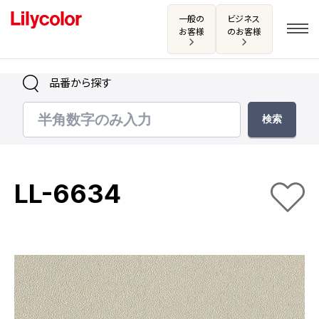
一般の
ビジネス
お客様
のお客様
品番から探す
ログイン・新規会員登録
サンプル・カタログ請求／お問い合わせ
LL-6634
お気に入り
商品を探す
商品を探す トップ
カタログ一覧
壁紙