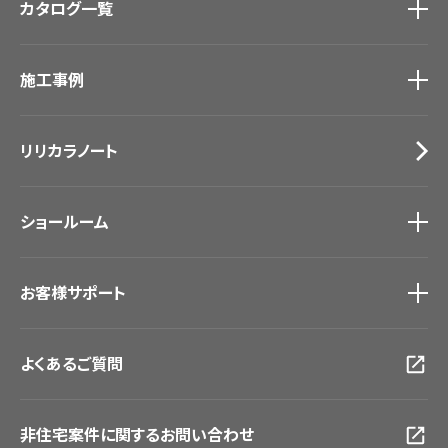
カタログ一覧
壁紙
カーテン
カタログ一覧
トップ
床材
施工事例
壁紙
ブランド・コレクション
カーテン
Lilycolor Coordinate 着せ替えシミュレーション
施工事例
トップ
床材
デジタル・デコ インクジェットプリント
リリカラノート
医療・福祉施設
サステナブル商品
ホテル・オフィス・店舗
ノンワックス床タイル
モデルハウス
壁紙機能性ガイド
ショールーム
新築戸建・マンション
#リリカラのある暮らし
ショールーム
トップ
お客様サポート
東京ショールーム
大阪ショールーム
お客様サポート
トップ
福岡ショールーム
よくあるご質問
資料ダウンロード
横浜ショールーム
画像ダウンロード
広島ショールーム
動画一覧
仙台ショールーム
非住宅案件に関するお問い合わせ
お手入れ便利帳
札幌ショールーム