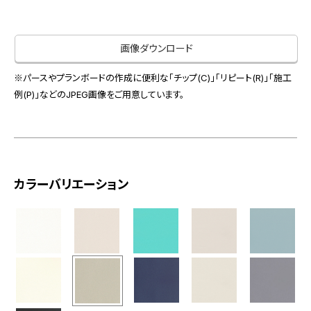
お役立ち資料
お問い合わせ（一般のお客様）
事業紹介
サンプル・カタログ請求／お問い合わせ（ビジネスのお客様）
画像ダウンロード
インテリア事業
会社情報
スペースソリューション事業
※パースやプランボードの作成に便利な「チップ(C)」「リピート(R)」「施工
オフィスソリューション事業
例(P)」などのJPEG画像をご用意しています。
会社情報
ファシリティソリューション事業
IR情報
不動産投資開発事業
採用情報
カラーバリエーション
お知らせ
プライバシーポリシー
サイトマップ
関連団体リンク集
EN
CN