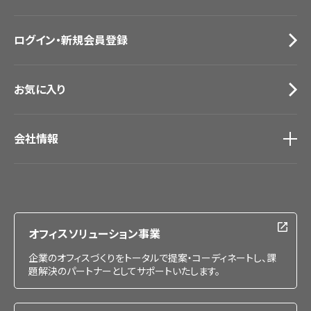
お役立ち資料
お問い合わせ（一般のお客様）
ログイン・新規会員登録
サンプル・カタログ請求／お問い合わせ（ビジネスのお客様）
お気に入り
会社情報
会社情報
IR情報
採用情報
オフィスソリューション事業
企業のオフィスづくりをトータルで提案・コーディネートし、課
題解決のパートナーとしてサポートいたします。