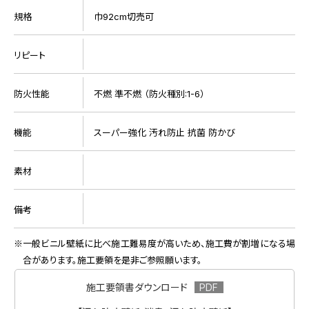
規格
巾92cm切売可
リピート
防火性能
不燃 準不燃 （防火種別:1-6）
機能
スーパー強化 汚れ防止 抗菌 防かび
素材
備考
一般ビニル壁紙に比べ施工難易度が高いため、施工費が割増になる場
合があります。施工要領を是非ご参照願います。
施工要領書ダウンロード