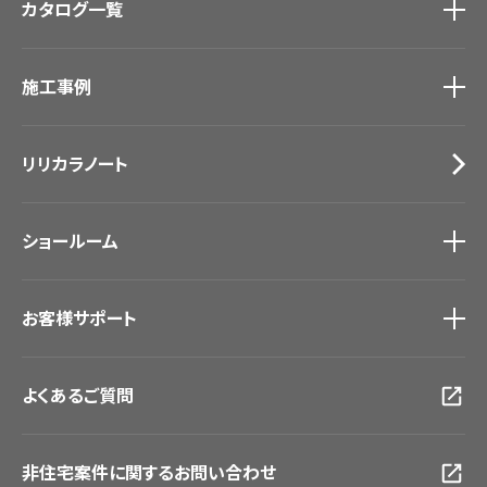
カタログ一覧
壁紙
カーテン
カタログ一覧
トップ
床材
施工事例
壁紙
ブランド・コレクション
カーテン
Lilycolor Coordinate 着せ替えシミュレーション
施工事例
トップ
床材
デジタル・デコ インクジェットプリント
リリカラノート
医療・福祉施設
サステナブル商品
ホテル・オフィス・店舗
ノンワックス床タイル
モデルハウス
壁紙機能性ガイド
ショールーム
新築戸建・マンション
#リリカラのある暮らし
ショールーム
トップ
お客様サポート
東京ショールーム
大阪ショールーム
お客様サポート
トップ
福岡ショールーム
よくあるご質問
資料ダウンロード
横浜ショールーム
画像ダウンロード
広島ショールーム
動画一覧
仙台ショールーム
非住宅案件に関するお問い合わせ
お手入れ便利帳
札幌ショールーム