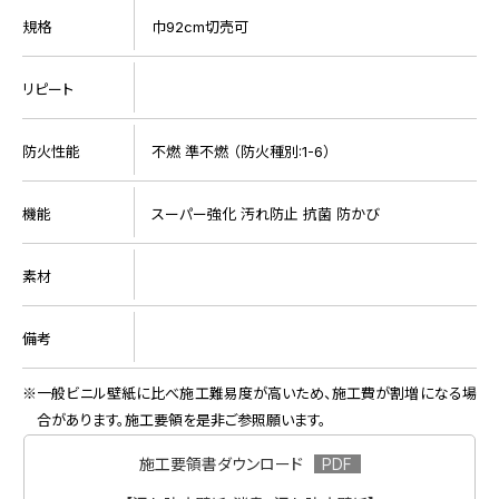
規格
巾92cm切売可
リピート
防火性能
不燃 準不燃 （防火種別:1-6）
機能
スーパー強化 汚れ防止 抗菌 防かび
素材
備考
一般ビニル壁紙に比べ施工難易度が高いため、施工費が割増になる場
合があります。施工要領を是非ご参照願います。
施工要領書ダウンロード