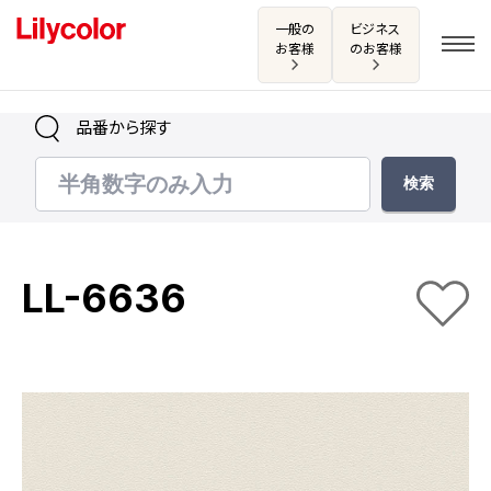
一般の
ビジネス
お客様
のお客様
品番から探す
ログイン・新規会員登録
サンプル・カタログ請求／お問い合わせ
LL-6636
お気に入り
商品を探す
商品を探す トップ
カタログ一覧
壁紙