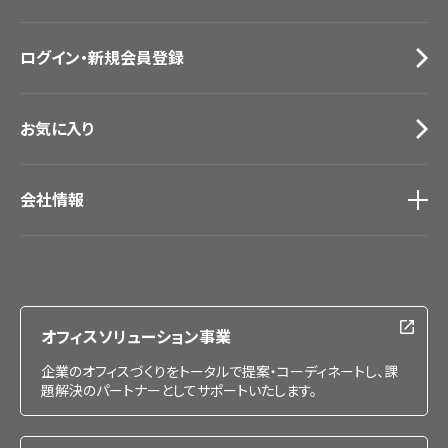
お役立ち資料
お問い合わせ（一般のお客様）
ログイン・新規会員登録
サンプル・カタログ請求／お問い合わせ（ビジネスのお客様）
お気に入り
会社情報
会社情報
IR情報
採用情報
オフィスソリューション事業
企業のオフィスづくりをトータルで提案・コーディネートし、課
題解決のパートナーとしてサポートいたします。