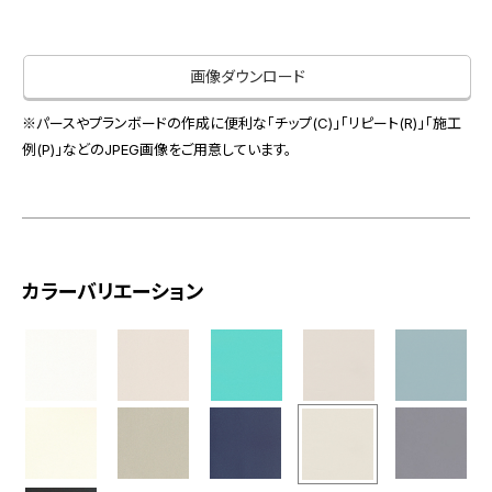
お役立ち資料
お問い合わせ（一般のお客様）
事業紹介
サンプル・カタログ請求／お問い合わせ（ビジネスのお客様）
画像ダウンロード
インテリア事業
会社情報
スペースソリューション事業
※パースやプランボードの作成に便利な「チップ(C)」「リピート(R)」「施工
オフィスソリューション事業
例(P)」などのJPEG画像をご用意しています。
会社情報
ファシリティソリューション事業
IR情報
不動産投資開発事業
採用情報
カラーバリエーション
お知らせ
プライバシーポリシー
サイトマップ
関連団体リンク集
EN
CN