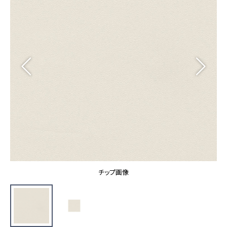
カーテン
カタログ一覧 トップ
床材
施工事例
壁紙
カーテン
ブランド・コレクション
施工事例 トップ
床材
Lilycolor Coordinate 着せ替えシミュレーション
リリカラノート
医療・福祉施設
ホテル・オフィス・店舗
サステナブル商品
モデルハウス
ノンワックス床タイル
ショールーム
新築戸建・マンション
壁紙機能性ガイド
ショールーム トップ
#リリカラのある暮らし
お客様サポート
東京ショールーム
大阪ショールーム
お客様サポート トップ
福岡ショールーム
チップ画像
よくあるご質問
資料ダウンロード
横浜ショールーム
画像ダウンロード
広島ショールーム
動画一覧
仙台ショールーム
非住宅案件に関するお問い合わせ
お手入れ便利帳
札幌ショールーム