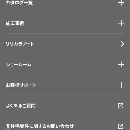
カタログ一覧
壁紙
カーテン
カタログ一覧
トップ
床材
施工事例
壁紙
ブランド・コレクション
カーテン
Lilycolor Coordinate 着せ替えシミュレーション
施工事例
トップ
床材
デジタル・デコ インクジェットプリント
リリカラノート
医療・福祉施設
サステナブル商品
ホテル・オフィス・店舗
ノンワックス床タイル
モデルハウス
壁紙機能性ガイド
ショールーム
新築戸建・マンション
#リリカラのある暮らし
ショールーム
トップ
お客様サポート
東京ショールーム
大阪ショールーム
お客様サポート
トップ
福岡ショールーム
よくあるご質問
資料ダウンロード
横浜ショールーム
画像ダウンロード
広島ショールーム
動画一覧
仙台ショールーム
非住宅案件に関するお問い合わせ
お手入れ便利帳
札幌ショールーム