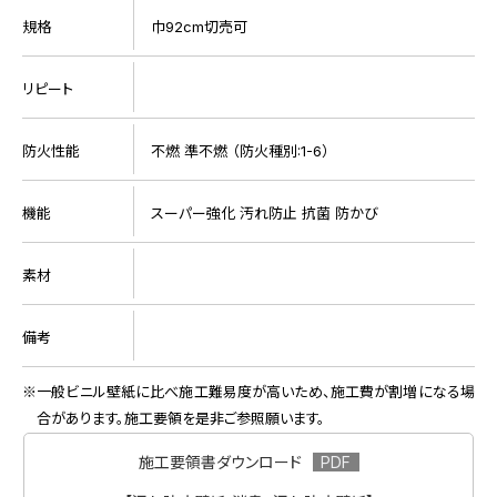
規格
巾92cm切売可
リピート
防火性能
不燃 準不燃 （防火種別:1-6）
機能
スーパー強化 汚れ防止 抗菌 防かび
素材
備考
一般ビニル壁紙に比べ施工難易度が高いため、施工費が割増になる場
合があります。施工要領を是非ご参照願います。
施工要領書ダウンロード