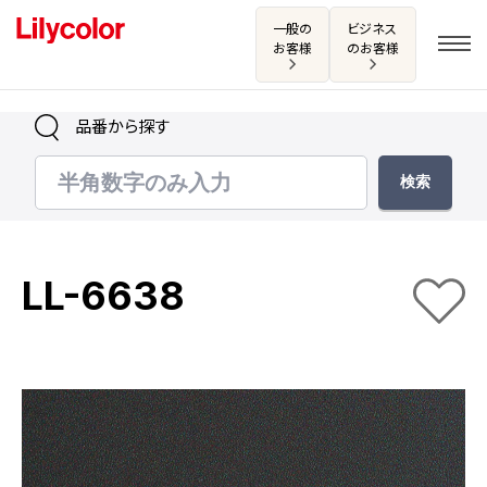
一般の
ビジネス
お客様
のお客様
品番から探す
ログイン・新規会員登録
サンプル・カタログ請求／お問い合わせ
LL-6638
お気に入り
商品を探す
商品を探す トップ
カタログ一覧
壁紙