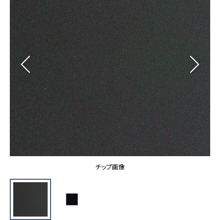
カーテン
カタログ一覧 トップ
床材
施工事例
壁紙
カーテン
ブランド・コレクション
施工事例 トップ
床材
Lilycolor Coordinate 着せ替えシミュレーション
リリカラノート
医療・福祉施設
ホテル・オフィス・店舗
サステナブル商品
モデルハウス
ノンワックス床タイル
ショールーム
新築戸建・マンション
壁紙機能性ガイド
ショールーム トップ
#リリカラのある暮らし
お客様サポート
東京ショールーム
大阪ショールーム
お客様サポート トップ
福岡ショールーム
チップ画像
よくあるご質問
資料ダウンロード
横浜ショールーム
画像ダウンロード
広島ショールーム
動画一覧
仙台ショールーム
非住宅案件に関するお問い合わせ
お手入れ便利帳
札幌ショールーム