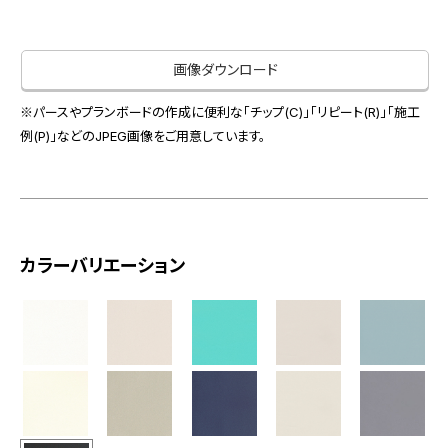
お役立ち資料
お問い合わせ（一般のお客様）
事業紹介
サンプル・カタログ請求／お問い合わせ（ビジネスのお客様）
画像ダウンロード
インテリア事業
会社情報
スペースソリューション事業
※パースやプランボードの作成に便利な「チップ(C)」「リピート(R)」「施工
オフィスソリューション事業
例(P)」などのJPEG画像をご用意しています。
会社情報
ファシリティソリューション事業
IR情報
不動産投資開発事業
採用情報
カラーバリエーション
お知らせ
プライバシーポリシー
サイトマップ
関連団体リンク集
EN
CN