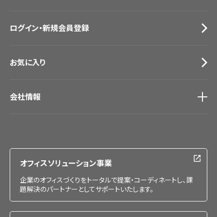
お役立ち資料
お問い合わせ（一般のお客様）
ログイン・新規会員登録
サンプル・カタログ請求／お問い合わせ（ビジネスのお客様）
お気に入り
会社情報
会社情報
IR情報
採用情報
オフィスソリューション事業
企業のオフィスづくりをトータルで提案・コーディネートし、課
題解決のパートナーとしてサポートいたします。