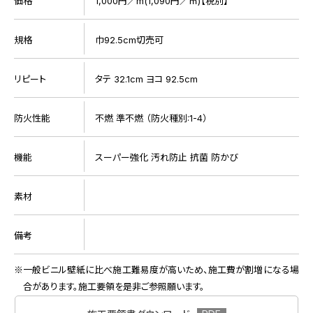
価格
1,000円／m(1,090円／㎡)【税別】
規格
巾92.5cm切売可
リピート
タテ 32.1cm ヨコ 92.5cm
防火性能
不燃 準不燃 （防火種別:1-4）
機能
スーパー強化 汚れ防止 抗菌 防かび
素材
備考
一般ビニル壁紙に比べ施工難易度が高いため、施工費が割増になる場
合があります。施工要領を是非ご参照願います。