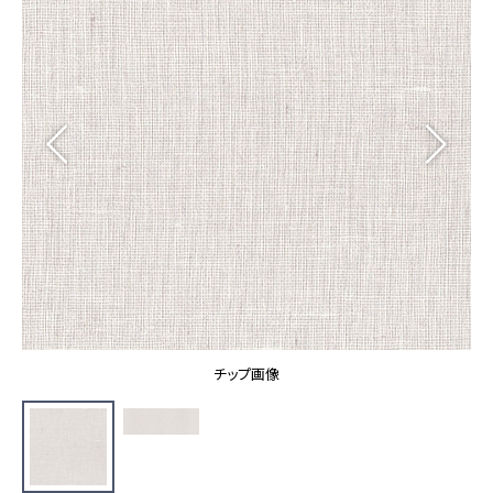
カーテン
カタログ一覧 トップ
床材
施工事例
壁紙
カーテン
ブランド・コレクション
施工事例 トップ
床材
Lilycolor Coordinate 着せ替えシミュレーション
リリカラノート
医療・福祉施設
ホテル・オフィス・店舗
サステナブル商品
モデルハウス
ノンワックス床タイル
ショールーム
新築戸建・マンション
壁紙機能性ガイド
ショールーム トップ
#リリカラのある暮らし
お客様サポート
東京ショールーム
大阪ショールーム
お客様サポート トップ
福岡ショールーム
チップ画像
よくあるご質問
資料ダウンロード
横浜ショールーム
画像ダウンロード
広島ショールーム
動画一覧
仙台ショールーム
非住宅案件に関するお問い合わせ
お手入れ便利帳
札幌ショールーム