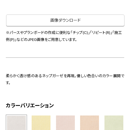
お役立ち資料
お問い合わせ（一般のお客様）
事業紹介
サンプル・カタログ請求／お問い合わせ（ビジネスのお客様）
画像ダウンロード
インテリア事業
会社情報
スペースソリューション事業
※パースやプランボードの作成に便利な「チップ(C)」「リピート(R)」「施工
オフィスソリューション事業
例(P)」などのJPEG画像をご用意しています。
会社情報
ファシリティソリューション事業
IR情報
不動産投資開発事業
採用情報
柔らかく透け感のあるネップガーゼを再現。優しい色合いのカラー展開で
す。
お知らせ
プライバシーポリシー
サイトマップ
関連団体リンク集
カラーバリエーション
EN
CN