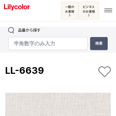
一般の
ビジネス
お客様
のお客様
品番から探す
ログイン・新規会員登録
サンプル・カタログ請求／お問い合わせ
LL-6639
お気に入り
商品を探す
商品を探す トップ
カタログ一覧
壁紙