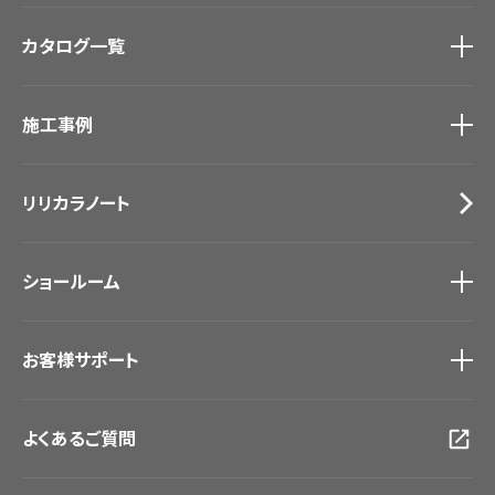
商品を探す
トップ
カタログ一覧
壁紙
カーテン
カタログ一覧
トップ
床材
施工事例
壁紙
ブランド・コレクション
カーテン
Lilycolor Coordinate 着せ替えシミュレーション
施工事例
トップ
床材
デジタル・デコ インクジェットプリント
リリカラノート
医療・福祉施設
サステナブル商品
ホテル・オフィス・店舗
ノンワックス床タイル
モデルハウス
壁紙機能性ガイド
ショールーム
新築戸建・マンション
#リリカラのある暮らし
ショールーム
トップ
お客様サポート
東京ショールーム
大阪ショールーム
お客様サポート
トップ
福岡ショールーム
よくあるご質問
資料ダウンロード
横浜ショールーム
画像ダウンロード
広島ショールーム
動画一覧
仙台ショールーム