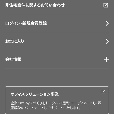
非住宅案件に関するお問い合わせ
お手入れ便利帳
札幌ショールーム
お役立ち資料
お問い合わせ（一般のお客様）
ログイン・新規会員登録
サンプル・カタログ請求／お問い合わせ（ビジネスのお客様）
お気に入り
会社情報
会社情報
IR情報
採用情報
オフィスソリューション事業
企業のオフィスづくりをトータルで提案・コーディネートし、課
題解決のパートナーとしてサポートいたします。