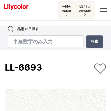
一般の
ビジネス
お客様
のお客様
品番から探す
ログイン・新規会員登録
サンプル・カタログ請求／お問い合わせ
LL-6693
お気に入り
商品を探す
商品を探す トップ
カタログ一覧
壁紙