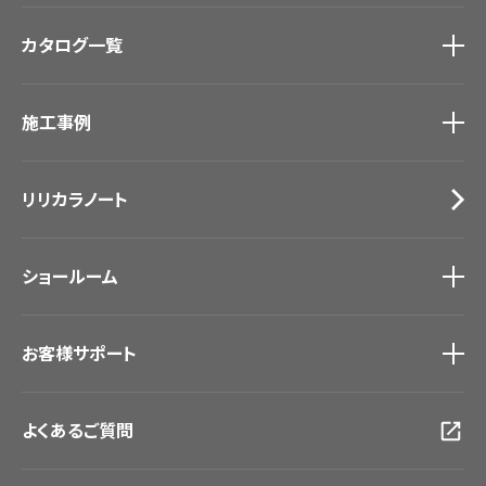
商品を探す
トップ
カタログ一覧
壁紙
カーテン
カタログ一覧
トップ
床材
施工事例
壁紙
ブランド・コレクション
カーテン
Lilycolor Coordinate 着せ替えシミュレーション
施工事例
トップ
床材
デジタル・デコ インクジェットプリント
リリカラノート
医療・福祉施設
サステナブル商品
ホテル・オフィス・店舗
ノンワックス床タイル
モデルハウス
壁紙機能性ガイド
ショールーム
新築戸建・マンション
#リリカラのある暮らし
ショールーム
トップ
お客様サポート
東京ショールーム
大阪ショールーム
お客様サポート
トップ
福岡ショールーム
よくあるご質問
資料ダウンロード
横浜ショールーム
画像ダウンロード
広島ショールーム
動画一覧
仙台ショールーム