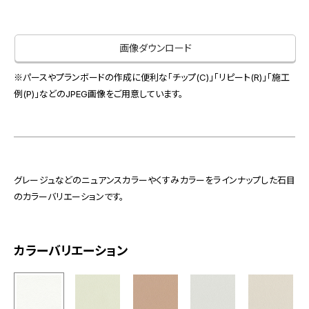
お役立ち資料
お問い合わせ（一般のお客様）
事業紹介
サンプル・カタログ請求／お問い合わせ（ビジネスのお客様）
画像ダウンロード
インテリア事業
会社情報
スペースソリューション事業
※パースやプランボードの作成に便利な「チップ(C)」「リピート(R)」「施工
オフィスソリューション事業
例(P)」などのJPEG画像をご用意しています。
会社情報
ファシリティソリューション事業
IR情報
不動産投資開発事業
採用情報
グレージュなどのニュアンスカラーやくすみカラーをラインナップした石目
のカラーバリエーションです。
お知らせ
プライバシーポリシー
サイトマップ
関連団体リンク集
カラーバリエーション
EN
CN