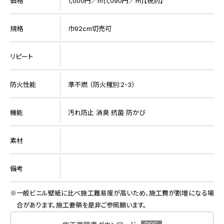
価格
1,000円／m(1,090円／㎡)【税別】
規格
巾92cm切売可
リピート
防火性能
準不燃 （防火種別:2-3）
機能
汚れ防止 消臭 抗菌 防かび
素材
備考
一般ビニル壁紙に比べ施工難易度が高いため、施工費が割増になる場
合があります。施工要領を是非ご参照願います。