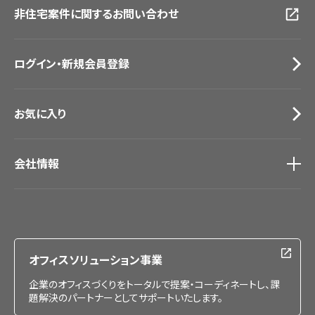
非住宅案件に関するお問い合わせ
お手入れ便利帳
札幌ショールーム
お役立ち資料
お問い合わせ（一般のお客様）
ログイン・新規会員登録
サンプル・カタログ請求／お問い合わせ（ビジネスのお客様）
お気に入り
会社情報
会社情報
IR情報
採用情報
オフィスソリューション事業
企業のオフィスづくりをトータルで提案・コーディネートし、課
題解決のパートナーとしてサポートいたします。