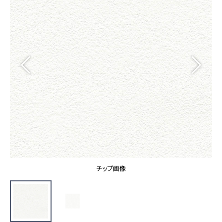
カーテン
カタログ一覧 トップ
床材
施工事例
壁紙
カーテン
ブランド・コレクション
施工事例 トップ
床材
Lilycolor Coordinate 着せ替えシミュレーション
リリカラノート
医療・福祉施設
ホテル・オフィス・店舗
サステナブル商品
モデルハウス
ノンワックス床タイル
ショールーム
新築戸建・マンション
壁紙機能性ガイド
ショールーム トップ
#リリカラのある暮らし
お客様サポート
東京ショールーム
大阪ショールーム
お客様サポート トップ
福岡ショールーム
チップ画像
よくあるご質問
資料ダウンロード
横浜ショールーム
画像ダウンロード
広島ショールーム
動画一覧
仙台ショールーム
非住宅案件に関するお問い合わせ
お手入れ便利帳
札幌ショールーム