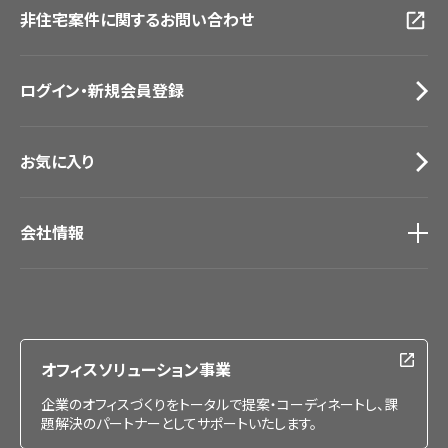
非住宅案件に関するお問い合わせ
お手入れ便利帳
札幌ショールーム
お役立ち資料
お問い合わせ（一般のお客様）
ログイン・新規会員登録
サンプル・カタログ請求／お問い合わせ（ビジネスのお客様）
お気に入り
会社情報
会社情報
IR情報
採用情報
オフィスソリューション事業
企業のオフィスづくりをトータルで提案・コーディネートし、課
題解決のパートナーとしてサポートいたします。