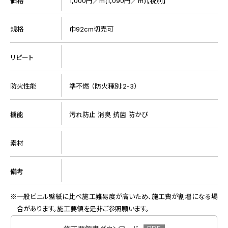
価格
1,000円／m(1,090円／㎡)【税別】
規格
巾92cm切売可
リピート
防火性能
準不燃 （防火種別:2-3）
機能
汚れ防止 消臭 抗菌 防かび
素材
備考
一般ビニル壁紙に比べ施工難易度が高いため、施工費が割増になる場
合があります。施工要領を是非ご参照願います。