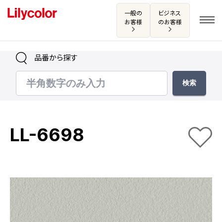
一般の
ビジネス
お客様
のお客様
品番から探す
ログイン・新規会員登録
サンプル・カタログ請求／お問い合わせ
LL-6698
お気に入り
商品を探す
商品を探す トップ
カタログ一覧
壁紙