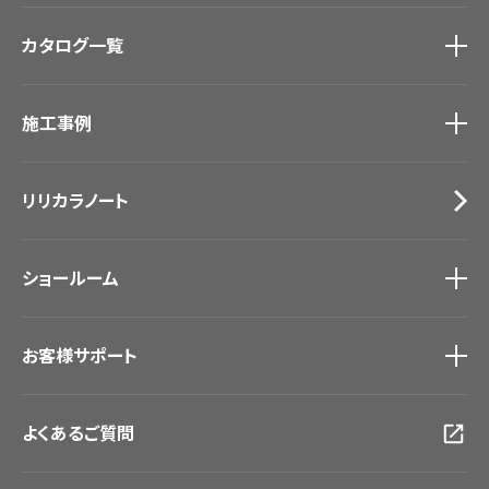
商品を探す
トップ
カタログ一覧
壁紙
カーテン
カタログ一覧
トップ
床材
施工事例
壁紙
ブランド・コレクション
カーテン
Lilycolor Coordinate 着せ替えシミュレーション
施工事例
トップ
床材
デジタル・デコ インクジェットプリント
リリカラノート
医療・福祉施設
サステナブル商品
ホテル・オフィス・店舗
ノンワックス床タイル
モデルハウス
壁紙機能性ガイド
ショールーム
新築戸建・マンション
#リリカラのある暮らし
ショールーム
トップ
お客様サポート
東京ショールーム
大阪ショールーム
お客様サポート
トップ
福岡ショールーム
よくあるご質問
資料ダウンロード
横浜ショールーム
画像ダウンロード
広島ショールーム
動画一覧
仙台ショールーム