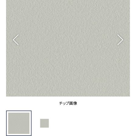
カーテン
カタログ一覧 トップ
床材
施工事例
壁紙
カーテン
ブランド・コレクション
施工事例 トップ
床材
Lilycolor Coordinate 着せ替えシミュレーション
リリカラノート
医療・福祉施設
ホテル・オフィス・店舗
サステナブル商品
モデルハウス
ノンワックス床タイル
ショールーム
新築戸建・マンション
壁紙機能性ガイド
ショールーム トップ
#リリカラのある暮らし
お客様サポート
東京ショールーム
大阪ショールーム
お客様サポート トップ
福岡ショールーム
チップ画像
よくあるご質問
資料ダウンロード
横浜ショールーム
画像ダウンロード
広島ショールーム
動画一覧
仙台ショールーム
非住宅案件に関するお問い合わせ
お手入れ便利帳
札幌ショールーム