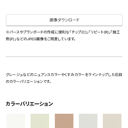
お役立ち資料
お問い合わせ（一般のお客様）
事業紹介
サンプル・カタログ請求／お問い合わせ（ビジネスのお客様）
画像ダウンロード
インテリア事業
会社情報
スペースソリューション事業
※パースやプランボードの作成に便利な「チップ(C)」「リピート(R)」「施工
オフィスソリューション事業
例(P)」などのJPEG画像をご用意しています。
会社情報
ファシリティソリューション事業
IR情報
不動産投資開発事業
採用情報
グレージュなどのニュアンスカラーやくすみカラーをラインナップした石目
のカラーバリエーションです。
お知らせ
プライバシーポリシー
サイトマップ
関連団体リンク集
カラーバリエーション
EN
CN