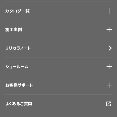
商品を探す
トップ
カタログ一覧
壁紙
カーテン
カタログ一覧
トップ
床材
施工事例
壁紙
ブランド・コレクション
カーテン
Lilycolor Coordinate 着せ替えシミュレーション
施工事例
トップ
床材
デジタル・デコ インクジェットプリント
リリカラノート
医療・福祉施設
サステナブル商品
ホテル・オフィス・店舗
ノンワックス床タイル
モデルハウス
壁紙機能性ガイド
ショールーム
新築戸建・マンション
#リリカラのある暮らし
ショールーム
トップ
お客様サポート
東京ショールーム
大阪ショールーム
お客様サポート
トップ
福岡ショールーム
よくあるご質問
資料ダウンロード
横浜ショールーム
画像ダウンロード
広島ショールーム
動画一覧
仙台ショールーム