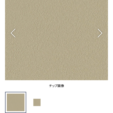
カーテン
カタログ一覧 トップ
床材
施工事例
壁紙
カーテン
ブランド・コレクション
施工事例 トップ
床材
Lilycolor Coordinate 着せ替えシミュレーション
リリカラノート
医療・福祉施設
ホテル・オフィス・店舗
サステナブル商品
モデルハウス
ノンワックス床タイル
ショールーム
新築戸建・マンション
壁紙機能性ガイド
ショールーム トップ
#リリカラのある暮らし
お客様サポート
東京ショールーム
大阪ショールーム
お客様サポート トップ
福岡ショールーム
チップ画像
よくあるご質問
資料ダウンロード
横浜ショールーム
画像ダウンロード
広島ショールーム
動画一覧
仙台ショールーム
非住宅案件に関するお問い合わせ
お手入れ便利帳
札幌ショールーム