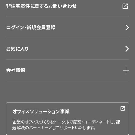
非住宅案件に関するお問い合わせ
お手入れ便利帳
札幌ショールーム
お役立ち資料
お問い合わせ（一般のお客様）
ログイン・新規会員登録
サンプル・カタログ請求／お問い合わせ（ビジネスのお客様）
お気に入り
会社情報
会社情報
IR情報
採用情報
オフィスソリューション事業
企業のオフィスづくりをトータルで提案・コーディネートし、課
題解決のパートナーとしてサポートいたします。