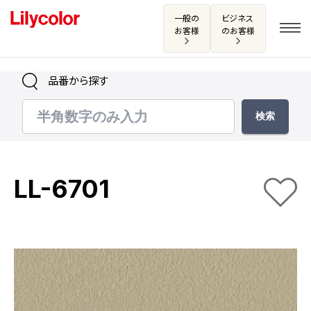
一般の
ビジネス
お客様
のお客様
品番から探す
ログイン・新規会員登録
サンプル・カタログ請求／お問い合わせ
LL-6701
お気に入り
商品を探す
商品を探す トップ
カタログ一覧
壁紙