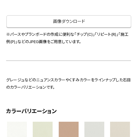
お役立ち資料
お問い合わせ（一般のお客様）
事業紹介
サンプル・カタログ請求／お問い合わせ（ビジネスのお客様）
画像ダウンロード
インテリア事業
会社情報
スペースソリューション事業
※パースやプランボードの作成に便利な「チップ(C)」「リピート(R)」「施工
オフィスソリューション事業
例(P)」などのJPEG画像をご用意しています。
会社情報
ファシリティソリューション事業
IR情報
不動産投資開発事業
採用情報
グレージュなどのニュアンスカラーやくすみカラーをラインナップした石目
のカラーバリエーションです。
お知らせ
プライバシーポリシー
サイトマップ
関連団体リンク集
カラーバリエーション
EN
CN