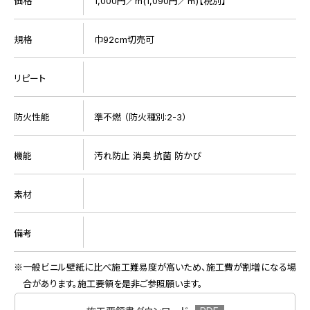
価格
1,000円／m(1,090円／㎡)【税別】
規格
巾92cm切売可
リピート
防火性能
準不燃 （防火種別:2-3）
機能
汚れ防止 消臭 抗菌 防かび
素材
備考
一般ビニル壁紙に比べ施工難易度が高いため、施工費が割増になる場
合があります。施工要領を是非ご参照願います。