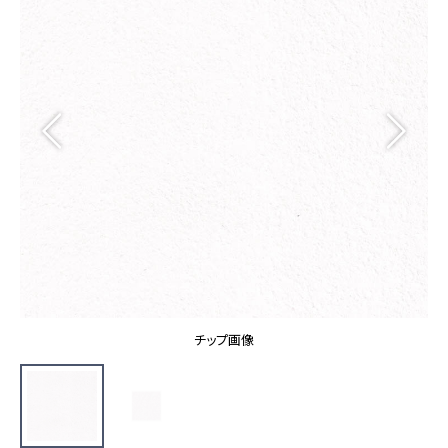
カーテン
カタログ一覧 トップ
床材
施工事例
壁紙
カーテン
ブランド・コレクション
施工事例 トップ
床材
Lilycolor Coordinate 着せ替えシミュレーション
リリカラノート
医療・福祉施設
ホテル・オフィス・店舗
サステナブル商品
モデルハウス
ノンワックス床タイル
ショールーム
新築戸建・マンション
壁紙機能性ガイド
ショールーム トップ
#リリカラのある暮らし
お客様サポート
東京ショールーム
大阪ショールーム
お客様サポート トップ
福岡ショールーム
チップ画像
よくあるご質問
資料ダウンロード
横浜ショールーム
画像ダウンロード
広島ショールーム
動画一覧
仙台ショールーム
非住宅案件に関するお問い合わせ
お手入れ便利帳
札幌ショールーム