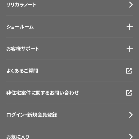
リリカラノート
医療・福祉施設
サステナブル商品
ホテル・オフィス・店舗
ノンワックス床タイル
モデルハウス
壁紙機能性ガイド
ショールーム
新築戸建・マンション
#リリカラのある暮らし
ショールーム
トップ
お客様サポート
東京ショールーム
大阪ショールーム
お客様サポート
トップ
福岡ショールーム
よくあるご質問
資料ダウンロード
横浜ショールーム
画像ダウンロード
広島ショールーム
動画一覧
仙台ショールーム
非住宅案件に関するお問い合わせ
お手入れ便利帳
札幌ショールーム
お役立ち資料
お問い合わせ（一般のお客様）
ログイン・新規会員登録
サンプル・カタログ請求／お問い合わせ（ビジネスのお客様）
お気に入り