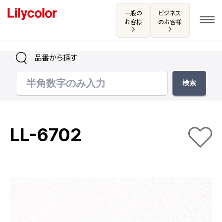
一般の
ビジネス
お客様
のお客様
品番から探す
ログイン・新規会員登録
サンプル・カタログ請求／お問い合わせ
LL-6702
お気に入り
商品を探す
商品を探す トップ
カタログ一覧
壁紙