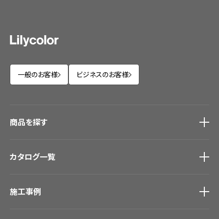
一般のお客様
ビジネスのお客様
商品を探す
商品を探す
トップ
カタログ一覧
壁紙
カーテン
カタログ一覧
トップ
床材
施工事例
壁紙
ブランド・コレクション
カーテン
Lilycolor Coordinate 着せ替えシミュレーション
施工事例
トップ
床材
デジタル・デコ インクジェットプリント