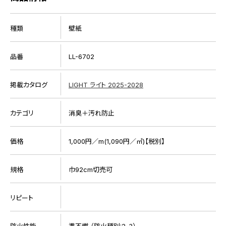
種類
壁紙
品番
LL-6702
掲載カタログ
LIGHT ライト 2025-2028
カテゴリ
消臭＋汚れ防止
価格
1,000円／m(1,090円／㎡)【税別】
規格
巾92cm切売可
リピート
防火性能
準不燃 （防火種別:2-3）