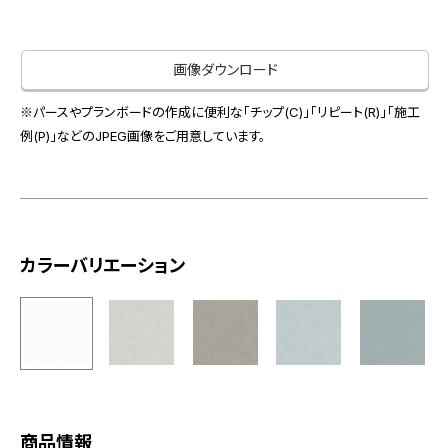
お役立ち資料
お問い合わせ（一般のお客様）
事業紹介
サンプル・カタログ請求／お問い合わせ（ビジネスのお客様）
画像ダウンロード
インテリア事業
会社情報
スペースソリューション事業
※パースやプランボードの作成に便利な「チップ(C)」「リピート(R)」「施工
オフィスソリューション事業
例(P)」などのJPEG画像をご用意しています。
会社情報
ファシリティソリューション事業
IR情報
不動産投資開発事業
採用情報
カラーバリエーション
お知らせ
プライバシーポリシー
サイトマップ
関連団体リンク集
EN
CN
商品情報