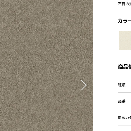
石目の
カラ
商品
種類
品番
掲載カ