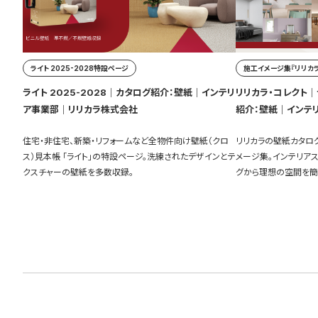
ライト 2025-2028特設ページ
施工イメージ集『リリカラ
ライト 2025-2028｜カタログ紹介：壁紙｜インテリ
リリカラ・コレクト｜ラ
ア事業部｜リリカラ株式会社
紹介：壁紙｜インテ
住宅・非住宅、新築・リフォームなど全物件向け壁紙（クロ
リリカラの壁紙カタロ
ス）見本帳 「ライト」の特設ページ。洗練されたデザインとテ
メージ集。インテリア
クスチャーの壁紙を多数収録。
グから理想の空間を簡