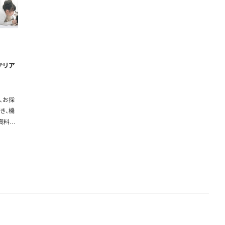
テリア
、お探
き、機
資料も