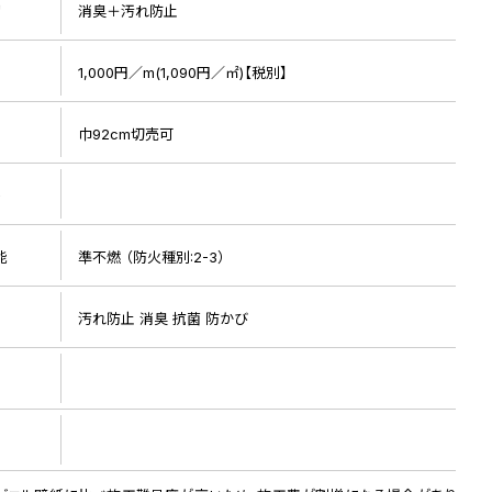
リ
消臭＋汚れ防止
1,000円／m(1,090円／㎡)【税別】
巾92cm切売可
ト
リピート画像
能
準不燃 （防火種別:2-3）
汚れ防止 消臭 抗菌 防かび