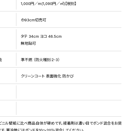
1,000円／m(1,090円／㎡)【税別】
巾93cm切売可
タテ 34cm ヨコ 46.5cm
ト
無地貼可
能
準不燃 （防火種別:2-3）
リピート画像
クリーンコート 表面強化 防かび
ビニル壁紙に比べ商品自体が硬めです。接着剤は濃い目でボンド混合をお奨
ます。寒冷時にはボンドを10～20％混合してください。