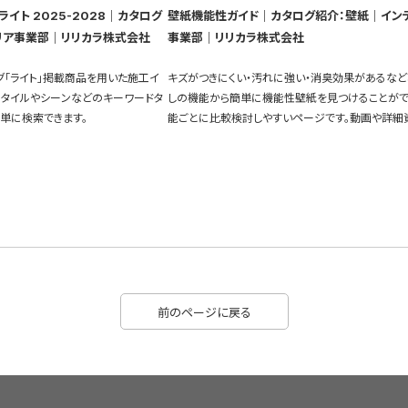
イト 2025-2028｜カタログ
壁紙機能性ガイド｜カタログ紹介：壁紙｜イン
リア事業部｜リリカラ株式会社
事業部｜リリカラ株式会社
グ「ライト」掲載商品を用いた施工イ
キズがつきにくい・汚れに強い・消臭効果があるなど
スタイルやシーンなどのキーワードタ
しの機能から簡単に機能性壁紙を見つけることがで
単に検索できます。
能ごとに比較検討しやすいページです。動画や詳細
充実しています。
前のページに戻る