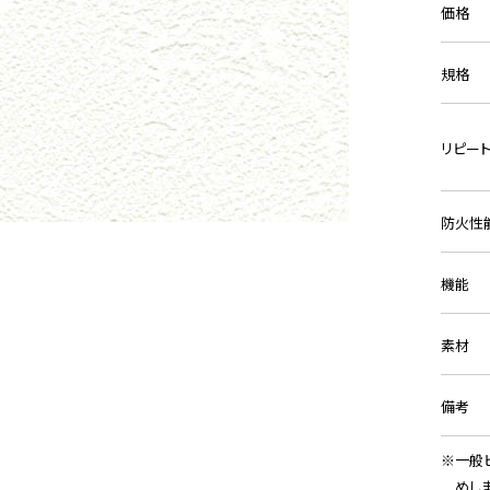
価格
規格
リピー
防火性
機能
素材
備考
一般
めし